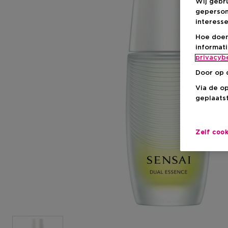
Wij gebr
geperson
interesse
Hoe doen
informat
privacyb
Door op 
Via de o
geplaatst
Zelf coo