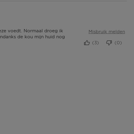
deze voedt. Normaal droeg ik
Misbruik melden
ondanks de kou mijn huid nog
(3)
(0)