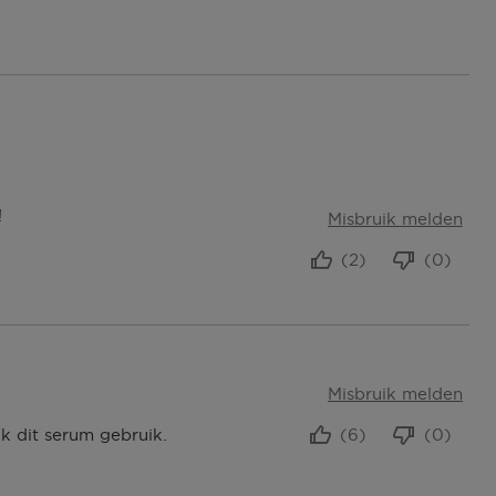
!
Misbruik melden
(2)
(0)
Misbruik melden
k dit serum gebruik.
(6)
(0)