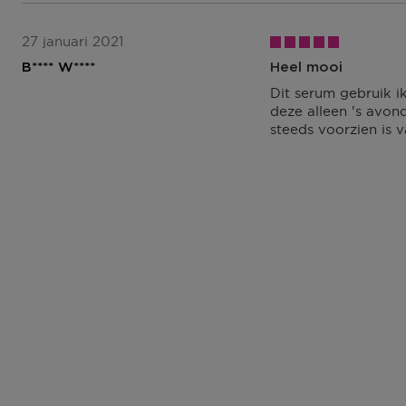
27 januari 2021
B**** W****
Heel mooi
Dit serum gebruik i
deze alleen 's avo
steeds voorzien is 