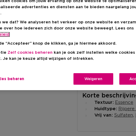
uiken cookies om jouw ervaring op onze website te optimalisere
aliseerde advertenties en diensten aan te bieden naargelang jo
.
 we dat? We analyseren het verkeer op onze website en verzam
ie over hoe iedereen zich door onze website beweegt. Lees ons
Levering aan huis
eleid
-
Op voorraad
de “Accepteer” knop de klikken, ga je hiermee akkoord.
ptie
Zelf cookies beheren
kan je ook zelf instellen welke cookie
Ophalen in een wink
. Je kan je keuze altijd wijzigen of intrekken.
Ophalen in een winkel 
Selecteer een winke
kies beheren
Weigeren
Acc
Korte beschrijvi
Essence
Textuur
Rijpere
Huidtype
Sulfaten
Vrij van