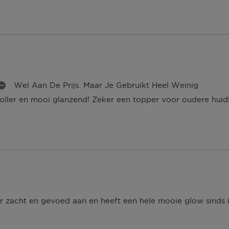
 dagen om deze
erroeping heb je dan nog
Om jouw bestelling te
kmaken van een
 winkel bij jou in de
Wel Aan De Prijs. Maar Je Gebruikt Heel Weinig
M
n. Neem wel je
 voller en mooi glanzend! Zeker een topper voor oudere huid
N
P
U
N
agina.
E
N
er zacht en gevoed aan en heeft een hele mooie glow sinds i