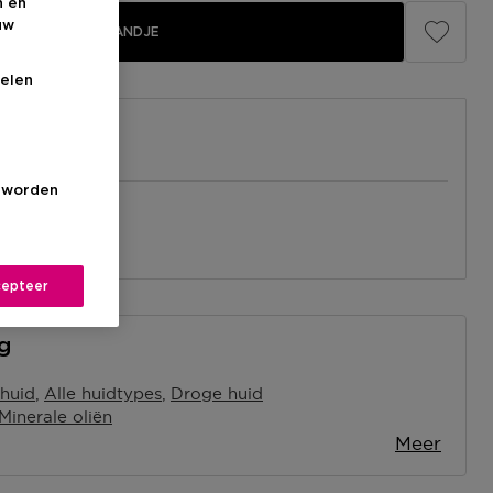
n en
uw
IN WINKELMANDJE
elen
s worden
el
nabij jou.
l
epteer
ng
 huid
Alle huidtypes
Droge huid
Minerale oliën
Meer