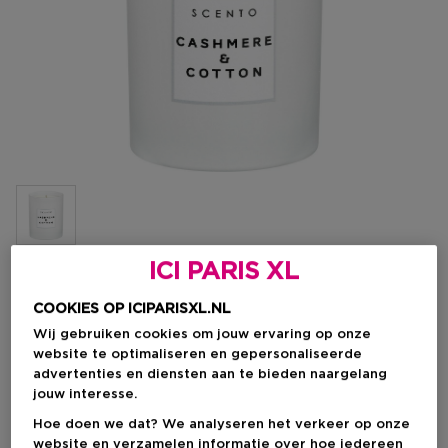
ICI PARIS XL
Kies je formaat
COOKIES OP ICIPARISXL.NL
Wij gebruiken cookies om jouw ervaring op onze
190 G
Niet op voorraad
website te optimaliseren en gepersonaliseerde
advertenties en diensten aan te bieden naargelang
190 G
jouw interesse.
Kortingsprijs
€ 7,47
Productprijs
Hoe doen we dat? We analyseren het verkeer op onze
€ 14,95
website en verzamelen informatie over hoe iedereen