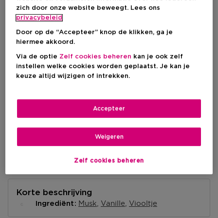
zich door onze website beweegt. Lees ons
Kortingsprijs
€ 7,47
privacybeleid
Productprijs
€ 14,95
Door op de “Accepteer” knop de klikken, ga je
hiermee akkoord.
BEKIJK WINKELVOORRAAD
Via de optie
Zelf cookies beheren
kan je ook zelf
instellen welke cookies worden geplaatst. Je kan je
keuze altijd wijzigen of intrekken.
Levering aan huis
Niet op voorraad
Accepteer
Informeer me
Ophalen in een winkel
Weigeren
Ophalen in een winkel nabij jou.
Selecteer een winkel
Zelf cookies beheren
Korte beschrijving
Musk
Vanille
Viooltje
Ingrediënt