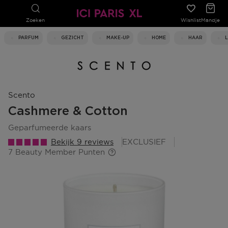
Zoeken
Wishlist
Mandje
PARFUM
GEZICHT
MAKE-UP
HOME
HAAR
Scento
Cashmere & Cotton
geparfumeerde kaars
Bekijk 9 reviews
EXCLUSIEF
7 Beauty Member Punten