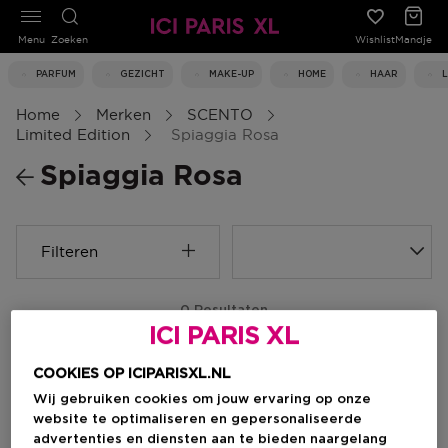
Menu
Zoeken
Wishlist
Mandje
PARFUM
GEZICHT
MAKE-UP
HOME
HAAR
Home
Merken
SCENTO
Limited Edition
Spiaggia Rosa
Spiaggia Rosa
Filteren
0 Resultaten
ICI PARIS XL
COOKIES OP ICIPARISXL.NL
Wij gebruiken cookies om jouw ervaring op onze
website te optimaliseren en gepersonaliseerde
advertenties en diensten aan te bieden naargelang