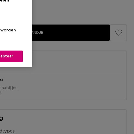
elen
s worden
IN WINKELMANDJE
epteer
el
nabij jou.
l
ng
idtypes