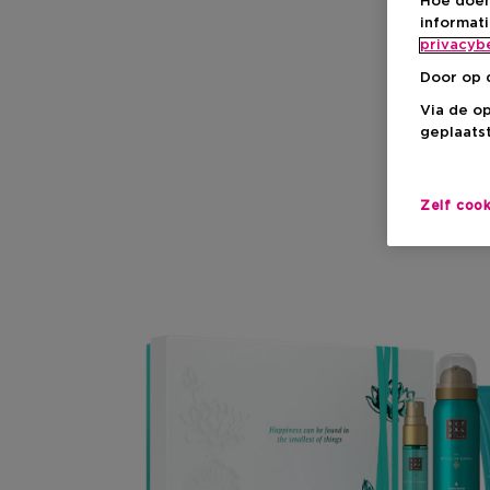
Hoe doen
informat
privacyb
Door op 
Via de o
geplaatst
Zelf coo