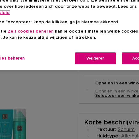
 we dat? We analyseren het verkeer op onze website en verzam
€ 25,90
ie over hoe iedereen zich door onze website beweegt. Lees ons
eleid
de “Accepteer” knop de klikken, ga je hiermee akkoord.
ptie
Zelf cookies beheren
kan je ook zelf instellen welke cookie
. Je kan je keuze altijd wijzigen of intrekken.
kies beheren
Weigeren
Acc
Levering aan huis
-
Op voorraad
Ophalen in een wink
Ophalen in een winkel 
Selecteer een winke
Korte beschrijvi
Schuim
Textuur
Alle hu
Huidtype