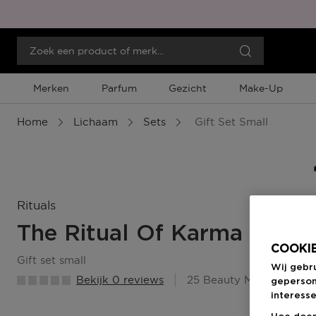
Merken
Parfum
Gezicht
Make-Up
Home
Lichaam
Sets
Gift Set Small
Rituals
The Ritual Of Karma
COOKIE
gift set small
Wij gebr
Bekijk 0 reviews
25 Beauty Member Punt
geperson
interesse