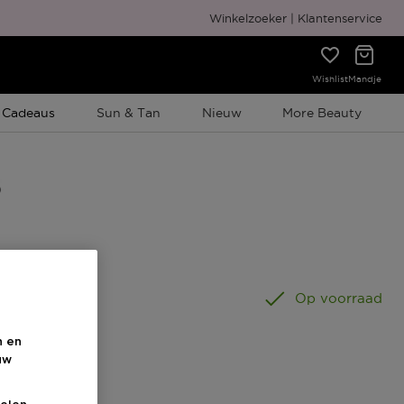
Gratis cadeauverpakking
Winkelzoeker
Klantenservice
Wishlist
Mandje
e Promotie
 Cadeaus
Sun & Tan
Nieuw
More Beauty
 ST
Op voorraad
n en
uw