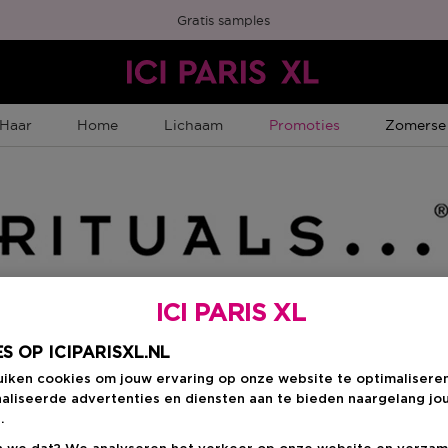
Gratis samples
Tijdelijke Promotie
Tijdelijk
Haar
Home
Lichaam
Promoties
Zomerse
ICI PARIS XL
Kies je formaat
:
4
S OP ICIPARISXL.NL
uiken cookies om jouw ervaring op onze website te optimalisere
4 ST
en
aliseerde advertenties en diensten aan te bieden naargelang jo
€ 25,90
.