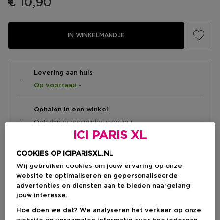
€ 10,90
IN WINKELMANDJE
Levering aan huis
-
Op voorraad
Ophalen in een winkel
Ophalen in een winkel nabij jou.
Selecteer een winkel
ICI PARIS XL
COOKIES OP ICIPARISXL.NL
Wij gebruiken cookies om jouw ervaring op onze
Korte beschrijving
website te optimaliseren en gepersonaliseerde
Schuim
Textuur
advertenties en diensten aan te bieden naargelang
Alle huidtypes
Huidtype
jouw interesse.
Vitamine E
Natuurlijk
Ingrediënt
Meer
Hoe doen we dat? We analyseren het verkeer op onze