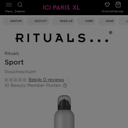
Menu
Zoeken
Wishlist
Mandje
PARFUM
GEZICHT
MAKE-UP
HOME
HAAR
Rituals
Sport
doucheschuim
Bekijk 0 reviews
10 Beauty Member Punten