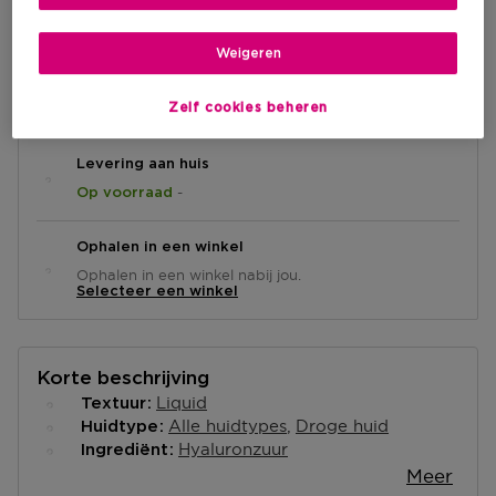
€ 19,90
Weigeren
IN WINKELMANDJE
Zelf cookies beheren
Levering aan huis
-
Op voorraad
Ophalen in een winkel
Ophalen in een winkel nabij jou.
Selecteer een winkel
Korte beschrijving
Liquid
Textuur
Alle huidtypes
Droge huid
Huidtype
Hyaluronzuur
Ingrediënt
Meer