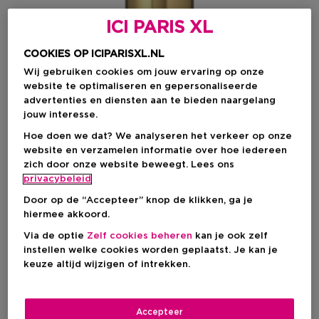
ICI PARIS XL
COOKIES OP ICIPARISXL.NL
Wij gebruiken cookies om jouw ervaring op onze
website te optimaliseren en gepersonaliseerde
advertenties en diensten aan te bieden naargelang
jouw interesse.
Hoe doen we dat? We analyseren het verkeer op onze
website en verzamelen informatie over hoe iedereen
zich door onze website beweegt. Lees ons
privacybeleid
Door op de “Accepteer” knop de klikken, ga je
Kies je formaat
hiermee akkoord.
Via de optie
Zelf cookies beheren
kan je ook zelf
20 ML
Op voorraad
instellen welke cookies worden geplaatst. Je kan je
keuze altijd wijzigen of intrekken.
20 ML
€ 19,90
Accepteer