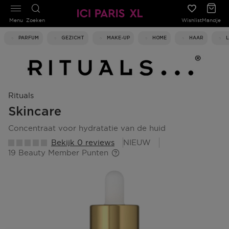
Menu
Zoeken
Wishlist
Mandje
PARFUM
GEZICHT
MAKE-UP
HOME
HAAR
Rituals
Skincare
concentraat voor hydratatie van de huid
Bekijk 0 reviews
NIEUW
19 Beauty Member Punten