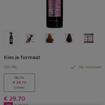
Kies je formaat
190 ML
Op voorraad
190 ML
Kortingsprijs
€ 29,70
Productprijs
€ 39,60
Kortingsprijs
€ 29,70
Productprijs