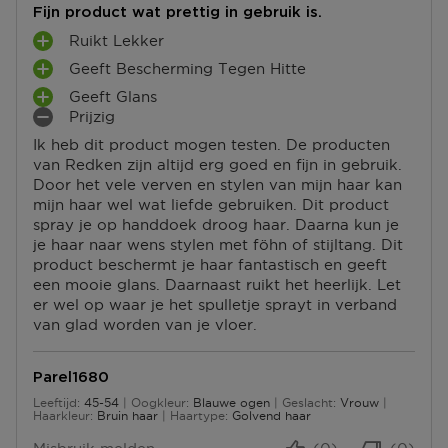
Fijn product wat prettig in gebruik is.
Ruikt Lekker
P
Geeft Bescherming Tegen Hitte
L
P
U
Geeft Glans
L
P
S
Prijzig
U
L
M
P
S
Ik heb dit product mogen testen. De producten
U
I
U
P
van Redken zijn altijd erg goed en fijn in gebruik.
S
N
N
U
Door het vele verven en stylen van mijn haar kan
P
P
T
N
mijn haar wel wat liefde gebruiken. Dit product
U
U
E
T
spray je op handdoek droog haar. Daarna kun je
N
N
N
E
je haar naar wens stylen met föhn of stijltang. Dit
T
T
N
product beschermt je haar fantastisch en geeft
E
E
een mooie glans. Daarnaast ruikt het heerlijk. Let
N
N
er wel op waar je het spulletje sprayt in verband
van glad worden van je vloer.
Parel1680
Leeftijd
45-54
Oogkleur
Blauwe ogen
Geslacht
Vrouw
45 tot 54
Haarkleur
Bruin haar
Haartype
Golvend haar