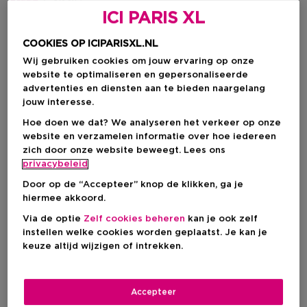
€ 39,60
-25%
ICI PARIS XL
COOKIES OP ICIPARISXL.NL
IN WINKELMANDJE
Wij gebruiken cookies om jouw ervaring op onze
website te optimaliseren en gepersonaliseerde
advertenties en diensten aan te bieden naargelang
Levering aan huis
jouw interesse.
-
Op voorraad
Hoe doen we dat? We analyseren het verkeer op onze
website en verzamelen informatie over hoe iedereen
Ophalen in een winkel
zich door onze website beweegt. Lees ons
privacybeleid
Ophalen in een winkel nabij jou.
Selecteer een winkel
Door op de “Accepteer” knop de klikken, ga je
hiermee akkoord.
Via de optie
Zelf cookies beheren
kan je ook zelf
Korte beschrijving
instellen welke cookies worden geplaatst. Je kan je
Vitamine E
Met eiwit
Ingrediënt
keuze altijd wijzigen of intrekken.
Microplastics
Minerale oliën
Vrij van
Natriumlauryl- of natriumlaurethsulfaten
Gekleurd
Haartype
Accepteer