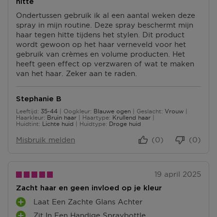
hitte
Ondertussen gebruik ik al een aantal weken deze
spray in mijn routine. Deze spray beschermt mijn
haar tegen hitte tijdens het stylen. Dit product
wordt gewoon op het haar verneveld voor het
gebruik van crèmes en volume producten. Het
heeft geen effect op verzwaren of wat te maken
van het haar. Zeker aan te raden.
Stephanie B
Leeftijd
35-44
Oogkleur
Blauwe ogen
Geslacht
Vrouw
35 tot 44
Haarkleur
Bruin haar
Haartype
Krullend haar
Huidtint
Lichte huid
Huidtype
Droge huid
Misbruik melden
(0)
(0)
19 april 2025
Zacht haar en geen invloed op je kleur
Laat Een Zachte Glans Achter
P
Zit In Een Handige Spraybottle
L