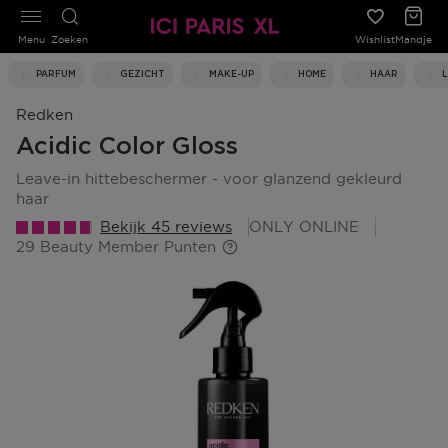
Menu
Zoeken
Wishlist
Mandje
PARFUM
GEZICHT
MAKE-UP
HOME
HAAR
Redken
Acidic Color Gloss
leave-in hittebeschermer - voor glanzend gekleurd
haar
Bekijk 45 reviews
ONLY ONLINE
29 Beauty Member Punten