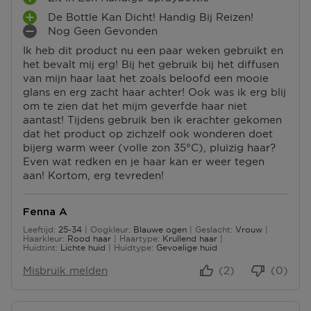
P
U
De Bottle Kan Dicht! Handig Bij Reizen!
L
P
S
Nog Geen Gevonden
U
L
M
P
S
Ik heb dit product nu een paar weken gebruikt en
U
I
U
P
het bevalt mij erg! Bij het gebruik bij het diffusen
S
N
N
U
van mijn haar laat het zoals beloofd een mooie
P
P
T
N
glans en erg zacht haar achter! Ook was ik erg blij
U
U
E
T
om te zien dat het mijm geverfde haar niet
N
N
N
E
aantast! Tijdens gebruik ben ik erachter gekomen
T
T
N
dat het product op zichzelf ook wonderen doet
E
E
bijerg warm weer (volle zon 35°C), pluizig haar?
N
N
Even wat redken en je haar kan er weer tegen
aan! Kortom, erg tevreden!
Fenna A
Leeftijd
25-34
Oogkleur
Blauwe ogen
Geslacht
Vrouw
25 tot 34
Haarkleur
Rood haar
Haartype
Krullend haar
Huidtint
Lichte huid
Huidtype
Gevoelige huid
Misbruik melden
(2)
(0)