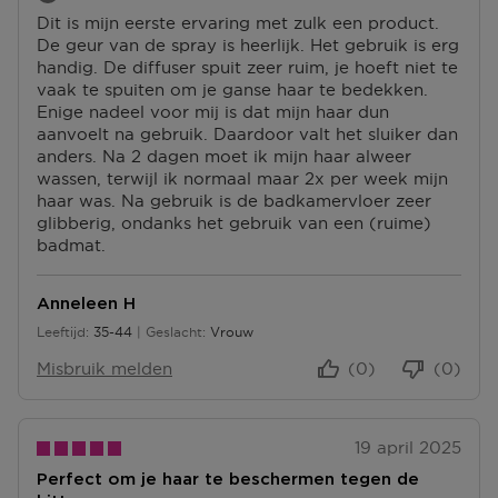
M
P
S
N
Dit is mijn eerste ervaring met zulk een product.
I
U
P
P
De geur van de spray is heerlijk. Het gebruik is erg
N
N
U
U
handig. De diffuser spuit zeer ruim, je hoeft niet te
P
T
N
N
vaak te spuiten om je ganse haar te bedekken.
U
E
T
T
Enige nadeel voor mij is dat mijn haar dun
N
N
E
E
aanvoelt na gebruik. Daardoor valt het sluiker dan
T
N
N
anders. Na 2 dagen moet ik mijn haar alweer
E
wassen, terwijl ik normaal maar 2x per week mijn
N
haar was. Na gebruik is de badkamervloer zeer
glibberig, ondanks het gebruik van een (ruime)
badmat.
Anneleen H
Leeftijd
35-44
Geslacht
Vrouw
35 tot 44
Misbruik melden
(0)
(0)
19 april 2025
Perfect om je haar te beschermen tegen de