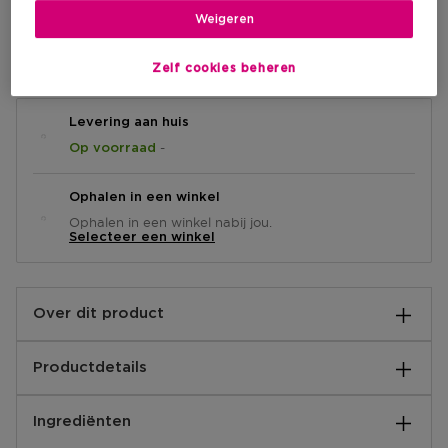
Weigeren
IN WINKELMANDJE
Zelf cookies beheren
Levering aan huis
-
Op voorraad
Ophalen in een winkel
Ophalen in een winkel nabij jou.
Selecteer een winkel
Over dit product
Warrior eau de parfum
Productdetails
Basisnoten:
Ingrediënten
Patchouli, Tonka Bean, Cocoa
Hartnoten: