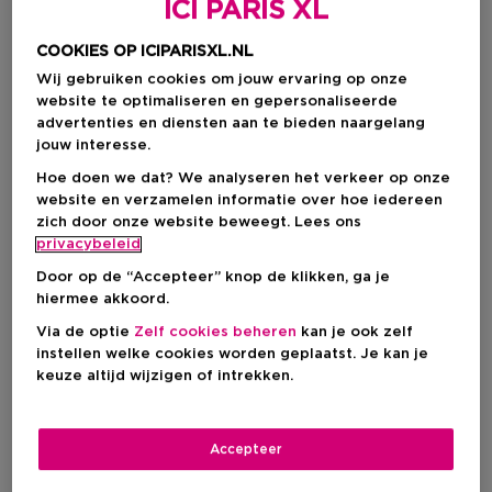
ICI PARIS XL
COOKIES OP ICIPARISXL.NL
Wij gebruiken cookies om jouw ervaring op onze
website te optimaliseren en gepersonaliseerde
advertenties en diensten aan te bieden naargelang
jouw interesse.
Hoe doen we dat? We analyseren het verkeer op onze
website en verzamelen informatie over hoe iedereen
zich door onze website beweegt. Lees ons
Kies je formaat
privacybeleid
Door op de “Accepteer” knop de klikken, ga je
30 ML
Op voorraad
hiermee akkoord.
Via de optie
Zelf cookies beheren
kan je ook zelf
30 ML
instellen welke cookies worden geplaatst. Je kan je
Kortingsprijs
€ 30,00
keuze altijd wijzigen of intrekken.
Productprijs
€ 40,00
Kortingsprijs
€ 30,00
Accepteer
Productprijs
€ 40,00
-25%