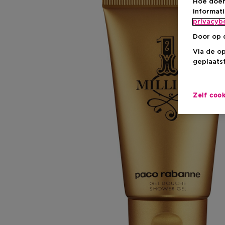
Hoe doen
informat
privacyb
Door op 
Via de o
geplaatst
Zelf coo