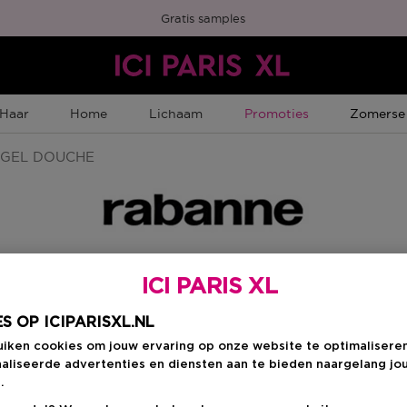
Gratis samples
Tijdelijke Promotie
Tijdelijk
Haar
Home
Lichaam
Promoties
Zomerse
GEL DOUCHE
ICI PARIS XL
Kies je formaat
:
1
S OP ICIPARISXL.NL
uiken cookies om jouw ervaring op onze website te optimalisere
150 ML
en
aliseerde advertenties en diensten aan te bieden naargelang jo
Kortingsprijs
€ 31,44
.
Productprijs
€ 39,30