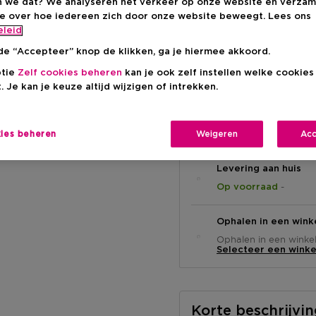
 we dat? We analyseren het verkeer op onze website en verzam
ie over hoe iedereen zich door onze website beweegt. Lees ons
Kortingsprij
€ 31,44
eleid
de “Accepteer” knop de klikken, ga je hiermee akkoord.
Productprijs
€ 39,30
-20%
ptie
Zelf cookies beheren
kan je ook zelf instellen welke cookie
. Je kan je keuze altijd wijzigen of intrekken.
kies beheren
Weigeren
Acc
Levering aan huis
-
Op voorraad
Ophalen in een wink
Ophalen in een winkel 
Selecteer een winke
Korte beschrijvi