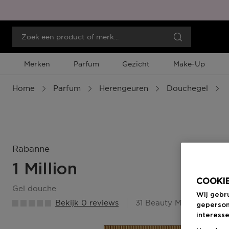
Merken
Parfum
Gezicht
Make-Up
Home
Parfum
Herengeuren
Douchegel
Rabanne
1 Million
COOKIE
gel douche
Wij gebr
Bekijk 0 reviews
31 Beauty Member Punt
geperson
interesse