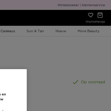
Gratis cadeauverpakking
Winkelzoeker
Klantenservice
Wishlist
Mandje
e Promotie
 Cadeaus
Sun & Tan
Nieuw
More Beauty
50 ML
Op voorraad
n en
uw