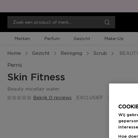
Merken
Parfum
Gezicht
Make-Up
Home
Gezicht
Reiniging
Scrub
BEAUTY
Perris
Skin Fitness
beauty micellair water
Bekijk 0 reviews
EXCLUSIEF
70 Beauty
COOKIE
Wij gebr
geperson
interesse
Hoe doen