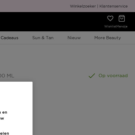
Gratis cadeauverpakking
Winkelzoeker
Klantenservice
Wishlist
Mandje
e Promotie
 Cadeaus
Sun & Tan
Nieuw
More Beauty
00 ML
Op voorraad
n en
uw
elen