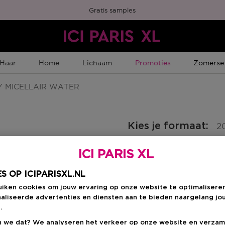
Gratis samples
Tijdelijke Promotie
Tijdelijk
Haar
Home
Lichaam
Promoties
Zomerse
 MICELLAIR WATER
Kies je formaat
:
2
ICI PARIS XL
200 ML
 Member Punten
€ 70,00
S OP ICIPARISXL.NL
uiken cookies om jouw ervaring op onze website te optimalisere
€ 70,00
aliseerde advertenties en diensten aan te bieden naargelang jo
.
 we dat? We analyseren het verkeer op onze website en verzam