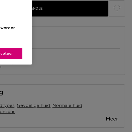
IN WINKELMANDJE
s worden
epteer
el
nabij jou.
l
ng
idtypes
Gevoelige huid
Normale huid
ronzuur
Meer