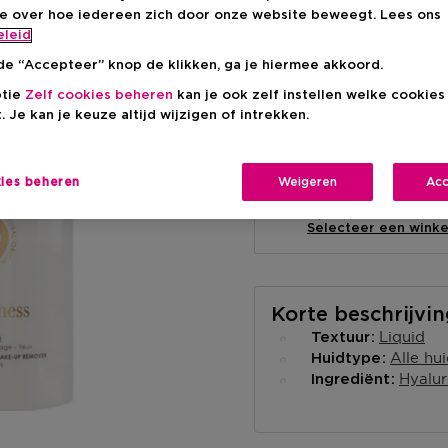
ie over hoe iedereen zich door onze website beweegt. Lees ons
eleid
de “Accepteer” knop de klikken, ga je hiermee akkoord.
ptie
Zelf cookies beheren
kan je ook zelf instellen welke cookie
Levering aan huis
. Je kan je keuze altijd wijzigen of intrekken.
-
Op voorraad
kies beheren
Weigeren
Acc
Ophalen in een wink
Ophalen in een winkel 
Selecteer een winke
Korte beschrijvi
Liquid
Textuur
Alle hu
Huidtype
Hyalu
Ingrediënt