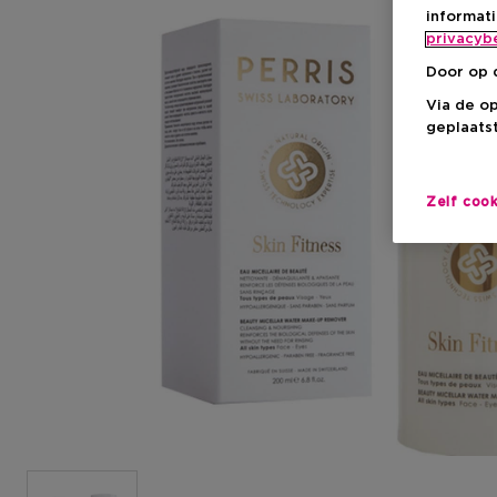
informat
privacyb
Door op 
Via de o
geplaatst
Zelf coo