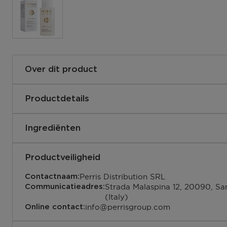
Over dit product
BEAUTY MICELLAR WATER, MAKE-UP REMOVER. Voor al
gezicht en ogen. Reinigt ogen en gelaat, herstelt onzuiv
Productdetails
gifstoffen en make-up, versterkt de natuurlijke bescher
652685600152
EAN code:
verbetert de ecoflora van de huid, hydrateert de huid. 9
Ingrediënten
bestanddelen. Klinisch getest.
Productveiligheid
Perris Distribution SRL
Contactnaam:
Strada Malaspina 12, 20090, Sa
Communicatieadres:
(Italy)
info@perrisgroup.com
Online contact: