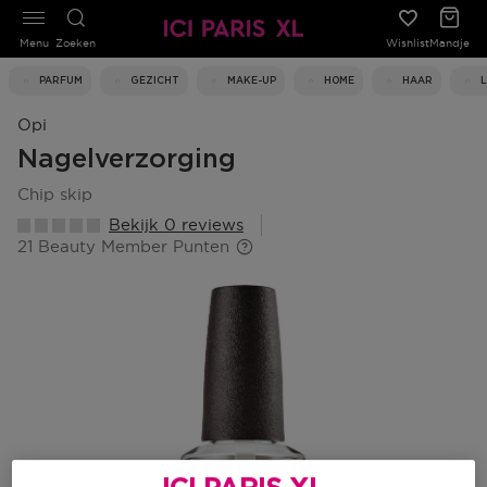
Menu
Zoeken
Wishlist
Mandje
PARFUM
GEZICHT
MAKE-UP
HOME
HAAR
Opi
Nagelverzorging
chip skip
Bekijk 0 reviews
21 Beauty Member Punten