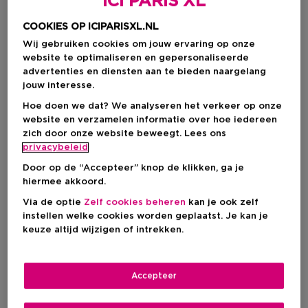
ICI PARIS XL
COOKIES OP ICIPARISXL.NL
Wij gebruiken cookies om jouw ervaring op onze
website te optimaliseren en gepersonaliseerde
advertenties en diensten aan te bieden naargelang
jouw interesse.
Hoe doen we dat? We analyseren het verkeer op onze
website en verzamelen informatie over hoe iedereen
zich door onze website beweegt. Lees ons
privacybeleid
Kies je formaat
Door op de “Accepteer” knop de klikken, ga je
15 ML
Op voorraad
hiermee akkoord.
Via de optie
Zelf cookies beheren
kan je ook zelf
15 ML
instellen welke cookies worden geplaatst. Je kan je
€ 21,90
keuze altijd wijzigen of intrekken.
€ 21,90
Accepteer