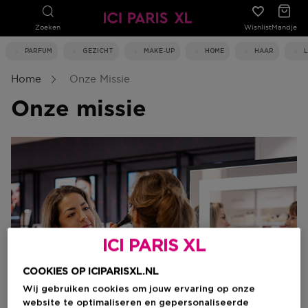
Zoeken
Wishlist
Mandje
PARFUM
GEZICHT
MAKE-UP
HOME
HAAR
Home
Onze Missie
Onze missie
ICI PARIS XL
COOKIES OP ICIPARISXL.NL
Wij gebruiken cookies om jouw ervaring op onze
website te optimaliseren en gepersonaliseerde