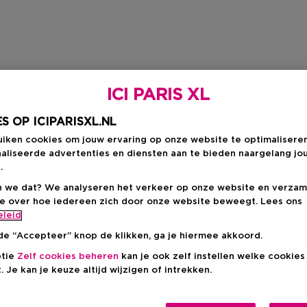
ICI PARIS XL
S OP ICIPARISXL.NL
uiken cookies om jouw ervaring op onze website te optimalisere
aliseerde advertenties en diensten aan te bieden naargelang jo
.
 we dat? We analyseren het verkeer op onze website en verzam
ie over hoe iedereen zich door onze website beweegt. Lees ons
eleid
de “Accepteer” knop de klikken, ga je hiermee akkoord.
ptie
Zelf cookies beheren
kan je ook zelf instellen welke cookie
. Je kan je keuze altijd wijzigen of intrekken.