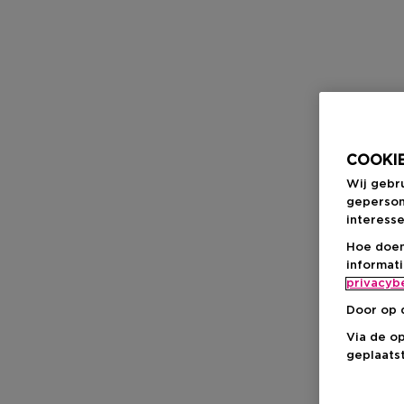
COOKIE
Wij gebr
geperson
interesse
Hoe doen
informat
privacyb
Door op 
Via de o
geplaatst