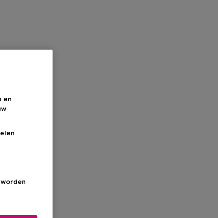
n en
uw
elen
s worden