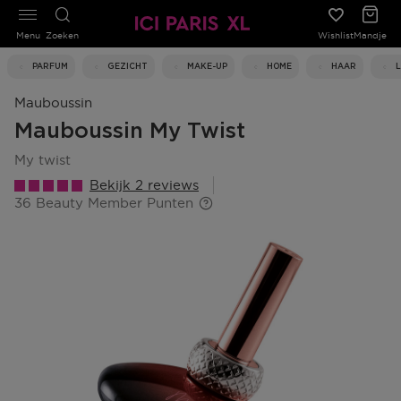
Menu
Zoeken
Wishlist
Mandje
PARFUM
GEZICHT
MAKE-UP
HOME
HAAR
Mauboussin
Mauboussin My Twist
my twist
Bekijk 2 reviews
36 Beauty Member Punten