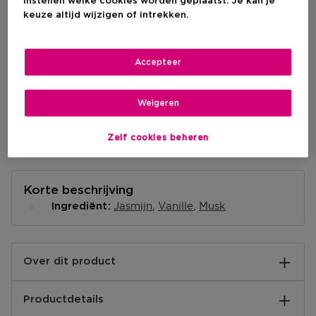
IN WINKELMANDJE
instellen welke cookies worden geplaatst. Je kan je
keuze altijd wijzigen of intrekken.
Levering aan huis
Accepteer
-
Op voorraad
Weigeren
Ophalen in een winkel
Ophalen in een winkel nabij jou.
Selecteer een winkel
Zelf cookies beheren
Korte beschrijving
Jasmijn
Vanille
Musk
Ingrediënt
Over dit product
MAUBOUSSIN MY TWIST is een geur vol contrast en
Productdetails
verrassingen. Na het zachte fruit ontstaat een
geurexplosie van krachtige en heldere noten. Een