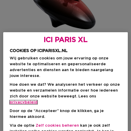
ICI PARIS XL
COOKIES OP ICIPARISXL.NL
Wij gebruiken cookies om jouw ervaring op onze
website te optimaliseren en gepersonaliseerde
Kies je formaat
advertenties en diensten aan te bieden naargelang
jouw interesse.
90 ML
Op voorraad
Hoe doen we dat? We analyseren het verkeer op onze
website en verzamelen informatie over hoe iedereen
90 ML
zich door onze website beweegt. Lees ons
€ 36,99
privacybeleid
€ 36,99
Door op de “Accepteer” knop de klikken, ga je
hiermee akkoord.
Via de optie
Zelf cookies beheren
kan je ook zelf