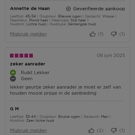
jouw bestelling te herroepen, kun je contact met ons
Geverifieerde aankoop
Annette de Haan
opnemen of gebruikmaken van een
modelformulier
voor herroeping
.
Leeftijd
45-54
Oogkleur
Blauwe ogen
Geslacht
Vrouw
45 tot 54
Haarkleur
Rood haar
Haartype
Stijl haar
Huidtint
Lichte huid
Huidtype
Gemengde huid
Omruilen of terugbrengen in de winkel
Misbruik melden
(1)
(1)
Je mag het product ook terugbrengen of omruilen in
een winkel bij jou in de buurt. Hiervoor hoef je geen
retourformulier in te vullen. Neem wel je
orderbevestiging mee.
08 juni 2025
zeker aanrader
Ga naar meer info en FAQ’s over retourneren.
Ruikt Lekker
P
Meer vragen rond bestellen? Die vind je op onze FAQ
Geen
L
M
pagina.
lekker geurtje zeker aanrader je moet er zelf van
U
I
houden mooie prijsje in de aanbieding
S
N
P
P
U
U
G M
N
N
Leeftijd
35-44
Oogkleur
Bruine ogen
Geslacht
Man
T
T
35 tot 44
Huidtint
Zeer lichte huid
E
E
N
N
Misbruik melden
(2)
(1)