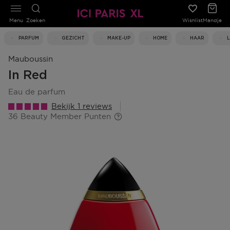
Menu
Zoeken
Wishlist
Mandje
PARFUM
GEZICHT
MAKE-UP
HOME
HAAR
Mauboussin
In Red
eau de parfum
Bekijk 1 reviews
36 Beauty Member Punten