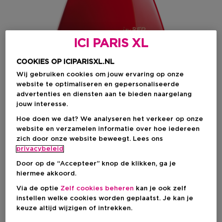
ICI PARIS XL
COOKIES OP ICIPARISXL.NL
Wij gebruiken cookies om jouw ervaring op onze
website te optimaliseren en gepersonaliseerde
advertenties en diensten aan te bieden naargelang
jouw interesse.
Kies je formaat
Hoe doen we dat? We analyseren het verkeer op onze
website en verzamelen informatie over hoe iedereen
100 ML
Niet op voorraad
zich door onze website beweegt. Lees ons
privacybeleid
100 ML
Door op de “Accepteer” knop de klikken, ga je
€ 36,99
hiermee akkoord.
€ 36,99
Via de optie
Zelf cookies beheren
kan je ook zelf
instellen welke cookies worden geplaatst. Je kan je
keuze altijd wijzigen of intrekken.
BEKIJK WINKELVOORRAAD