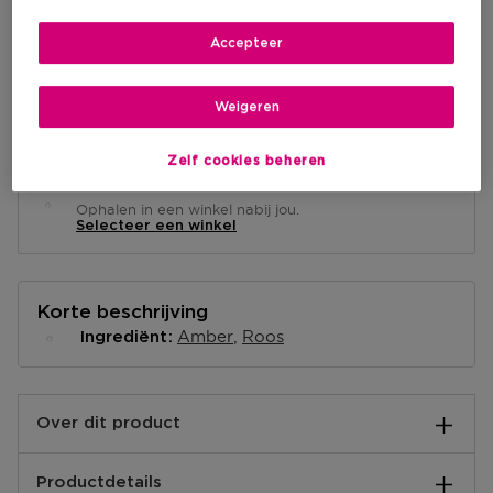
Accepteer
Levering aan huis
Weigeren
Niet op voorraad
Informeer me
Zelf cookies beheren
Ophalen in een winkel
Ophalen in een winkel nabij jou.
Selecteer een winkel
Korte beschrijving
Amber
Roos
Ingrediënt
Over dit product
“DE LEGENDE ACHTER DE OORSPRONG VAN DE
Productdetails
LIEFDE"