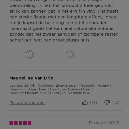
U
P
beoordeling. Ik heb het product 3 keer gebruikt
S
N
U
en ik kan zeggen dat ik het erg fijn vind. Het heeft
P
T
N
een sterke fixatie met een langdurig effect, ideaal
U
E
T
om je kapsel de hele dag in model te houden.
N
N
E
Daarnaast geeft het een heel natuurlijke volume
T
N
zonder dat het zwaar aanvoelt of zichtbare resten
E
achterlaat, wat een groot pluspunt is.
N
Meybelline Van Drie
Leeftijd
35-44
Oogkleur
Zwarte ogen
Geslacht
Vrouw
35 tot 44
Haarkleur
Zwart haar
Haartype
Golvend haar
Huidtint
Medium huid
Huidtype
Normale huid
Misbruik melden
(0)
(0)
19 maart 2026