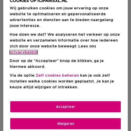
IN WINKELMANDJE
COOKIES OP ICIPARISXL.NL
Wij gebruiken cookies om jouw ervaring op onze
website te optimaliseren en gepersonaliseerde
advertenties en diensten aan te bieden naargelang
Levering aan huis
jouw interesse.
-
Op voorraad
Hoe doen we dat? We analyseren het verkeer op onze
website en verzamelen informatie over hoe iedereen
Ophalen in een winkel
zich door onze website beweegt. Lees ons
Ophalen in een winkel nabij jou.
privacybeleid
Selecteer een winkel
Door op de “Accepteer” knop de klikken, ga je
hiermee akkoord.
Via de optie
Zelf cookies beheren
kan je ook zelf
Korte beschrijving
instellen welke cookies worden geplaatst. Je kan je
Alle
Haartype
keuze altijd wijzigen of intrekken.
Accepteer
Over dit product
L'Oréal Professionnel Tecni.ART Fix Design Spray is
Weigeren
Productdetails
een lokaal toepasbare fixatiespray, die zowel over het
hele haar als plaatselijk kan worden aangebracht. De