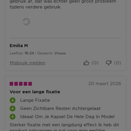
gebruik af, dat was echter geen groot probleem
tijdens verdere gebruik.
Emilia M
Leeftijd
18-24
Geslacht
Vrouw
18 tot 24
Misbruik melden
(0)
(0)
20 maart 2026
Voor een lange fixatie
Lange Fixatie
P
Geen Zichtbare Resten Achtergelaat
L
P
U
Ideaal Om Je Kapsel De Hele Dag In Model
L
P
S
U
Sterker fixatie met een langdurig effect Ik heb dit
L
P
S
product ontvangen in ruil voor mijn eerlijke
U