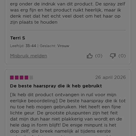
erg onder de indruk van dit product. De spray zelf
was erg fijn en het product ruikt heerlijk, maar ik
denk niet dat het echt veel doet om het haar op
zijn plaats te houden
Terri S
Leeftijd
35-44
Geslacht
Vrouw
35 tot 44
Misbruik melden
(0)
(0)
26 april 2026
De beste haarspray die ik heb gebruikt
[Ik heb dit product ontvangen in ruil voor mijn
eerlijke beoordeling] De beste haarspray die ik tot
nu toe heb mogen gebruiken. Het heeft een fijne
lichte geur. De grootste pluspunten zijn het feit
dat mijn dun haar niet plakkerig van wordt en de
hele dag in form blijft! De enige minpunt is het
dop zelf, die breek namelijk al tijdens eerste