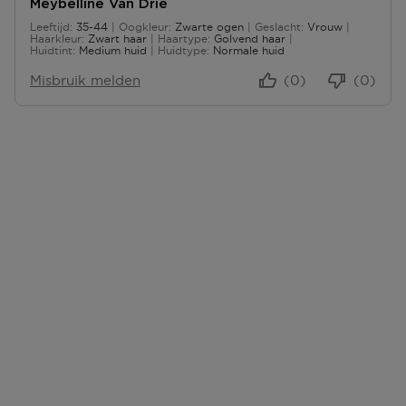
Meybelline Van Drie
Leeftijd
35-44
Oogkleur
Zwarte ogen
Geslacht
Vrouw
35 tot 44
Haarkleur
Zwart haar
Haartype
Golvend haar
Huidtint
Medium huid
Huidtype
Normale huid
Misbruik melden
(0)
(0)