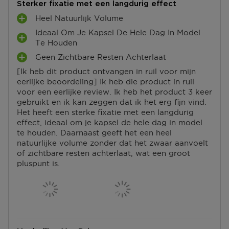
Sterker fixatie met een langdurig effect
Heel Natuurlijk Volume
P
Ideaal Om Je Kapsel De Hele Dag In Model
L
P
Te Houden
U
L
S
Geen Zichtbare Resten Achterlaat
P
U
P
[Ik heb dit product ontvangen in ruil voor mijn
L
S
U
eerlijke beoordeling] Ik heb die product in ruil
U
P
N
voor een eerlijke review. Ik heb het product 3 keer
S
U
T
gebruikt en ik kan zeggen dat ik het erg fijn vind.
P
N
E
Het heeft een sterke fixatie met een langdurig
U
T
N
effect, ideaal om je kapsel de hele dag in model
N
E
te houden. Daarnaast geeft het een heel
T
N
natuurlijke volume zonder dat het zwaar aanvoelt
E
of zichtbare resten achterlaat, wat een groot
N
pluspunt is.