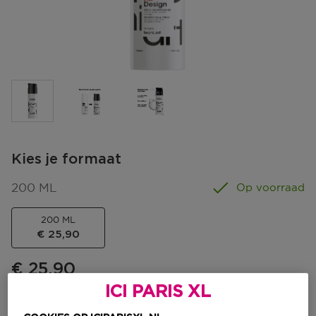
Kies je formaat
200 ML
Op voorraad
200 ML
€ 25,90
€ 25,90
ICI PARIS XL