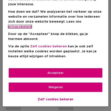
jouw interesse.
Hoe doen we dat? We analyseren het verkeer op onze
website en verzamelen informatie over hoe iedereen
zich door onze website beweegt. Lees ons
privacybeleid
Door op de “Accepteer” knop de klikken, ga je
hiermee akkoord.
Via de optie
Zelf cookies beheren
kan je ook zelf
instellen welke cookies worden geplaatst. Je kan je
keuze altijd wijzigen of intrekken.
L'OREAL PROFESSIONNEL
L'OREAL PROFESSIONNEL
Accepteer
Silver
Silver
Shampoo Voor Grijs, Wit Of
Conditioner Voor Grijs, Wit
Lichtblond Haar
Of Lichtblond Haar
Weigeren
Zelf cookies beheren
€ 22,85
€ 25,40