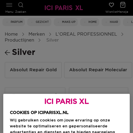
Menu
Zoeken
Wishlist
Mandje
PARFUM
GEZICHT
MAKE-UP
HOME
HAAR
Home
Merken
L'OREAL PROFESSIONNEL
Productlijnen
Silver
Silver
Absolut Repair Gold
Absolut Repair Molecular
Filteren
ICI PARIS XL
COOKIES OP ICIPARISXL.NL
2 Resultaten
Wij gebruiken cookies om jouw ervaring op onze
website te optimaliseren en gepersonaliseerde
advertenties en diensten aan te bieden naargelang