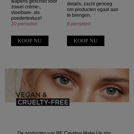
wapens geschikt voor
details, zacht genoeg
zowel crème-,
om producten egaal aan
vloeibare- als
te brengen.
poedertextuur!
10 penselen
8 penselen
KOOP NU
KOOP NU
De producten van BE Creative Make Up zijn