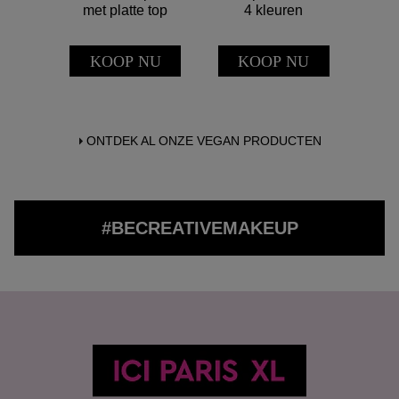
met platte top
4 kleuren
f
KOOP NU
KOOP NU
K
ONTDEK AL ONZE VEGAN PRODUCTEN
#BECREATIVEMAKEUP