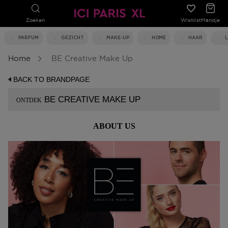
Zoeken
Wishlist
Mandje
PARFUM
GEZICHT
MAKE-UP
HOME
HAAR
Home
BE Creative Make Up
BACK TO BRANDPAGE
BE CREATIVE MAKE UP
ONTDEK
ABOUT US