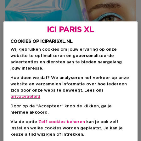
ICI PARIS XL
COOKIES OP ICIPARISXL.NL
Wij gebruiken cookies om jouw ervaring op onze
website te optimaliseren en gepersonaliseerde
advertenties en diensten aan te bieden naargelang
jouw interesse.
Hoe doen we dat? We analyseren het verkeer op onze
website en verzamelen informatie over hoe iedereen
zich door onze website beweegt. Lees ons
privacybeleid
Door op de “Accepteer” knop de klikken, ga je
hiermee akkoord.
#BECREATIVEMAKEUP
Via de optie
Zelf cookies beheren
kan je ook zelf
instellen welke cookies worden geplaatst. Je kan je
keuze altijd wijzigen of intrekken.