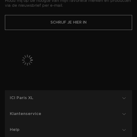
Houd mij op de hoogte van mijn favoriete merken en producten
via de nieuwsbrief per e-mail.
SCHRIJF JE HIER IN
ICI Paris XL
Klantenservice
Help