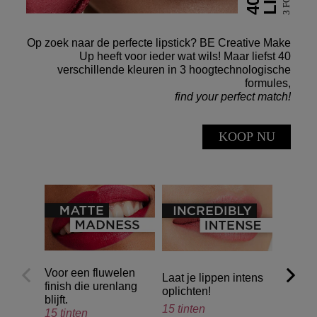
Op zoek naar de perfecte lipstick? BE Creative Make
Up heeft voor ieder wat wils! Maar liefst 40
verschillende kleuren in 3 hoogtechnologische
formules,
find your perfect match!
KOOP NU
Voor een fluwelen
Voor e
Laat je lippen intens
finish die urenlang
glans o
oplichten!
blijft.
10 tint
15 tinten
15 tinten