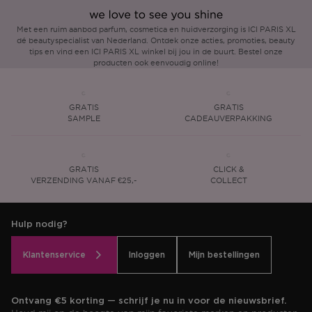
Met een ruim aanbod parfum, cosmetica en huidverzorging is ICI PARIS XL
dé beautyspecialist van Nederland. Ontdek onze acties, promoties, beauty
tips en vind een ICI PARIS XL winkel bij jou in de buurt. Bestel onze
producten ook eenvoudig online!
GRATIS
GRATIS
SAMPLE
CADEAUVERPAKKING
GRATIS
CLICK &
VERZENDING VANAF €25,-
COLLECT
Hulp nodig?
Klantenservice
Inloggen
Mijn bestellingen
Ontvang €5 korting — schrijf je nu in voor de nieuwsbrief.