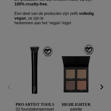
100% cruelty-free.
Een deel van de producten zijn zelfs
volledig
vegan
, ze zijn te
herkennen aan het ‘vegan’-logo!
PRO ARTIST TOOLS
HIGHLIGHTER
WON
02 foundationpenseel
palette
hig