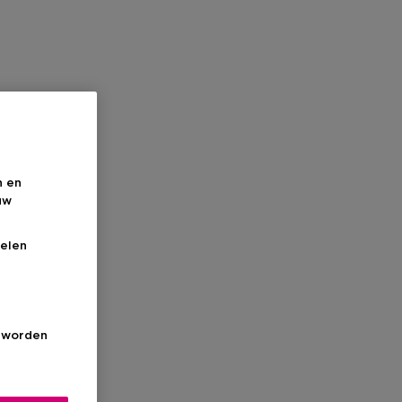
n en
uw
elen
s worden