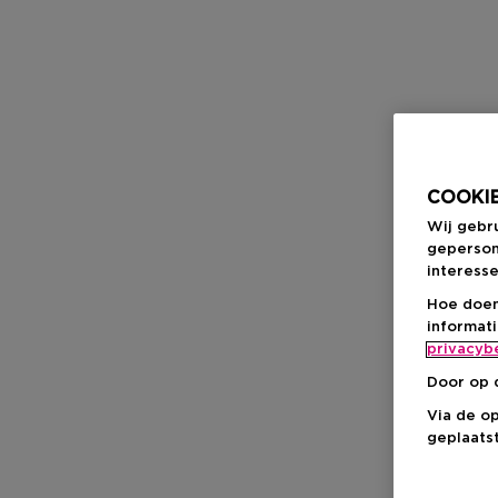
COOKIE
Wij gebr
geperson
interesse
Hoe doen
informat
privacyb
Door op 
Via de o
geplaatst