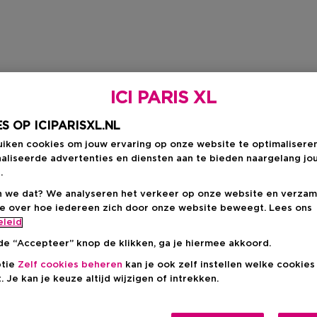
ICI PARIS XL
S OP ICIPARISXL.NL
uiken cookies om jouw ervaring op onze website te optimalisere
aliseerde advertenties en diensten aan te bieden naargelang jo
.
 we dat? We analyseren het verkeer op onze website en verzam
ie over hoe iedereen zich door onze website beweegt. Lees ons
eleid
de “Accepteer” knop de klikken, ga je hiermee akkoord.
ptie
Zelf cookies beheren
kan je ook zelf instellen welke cookie
. Je kan je keuze altijd wijzigen of intrekken.