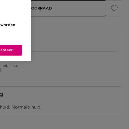
BEKIJK WINKELVOORRAAD
s worden
epteer
el
nabij jou.
l
ng
 huid
Normale huid