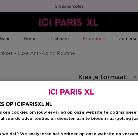
Gratis samples
Tijdelijke Promotie
Tijdelijk
Haar
Home
Lichaam
Promoties
Zomerse
kset - Luxe Anti-Aging Routine
Kies je formaat
:
4
ICI PARIS XL
4 ST
nten
€ 294,95
S OP ICIPARISXL.NL
uiken cookies om jouw ervaring op onze website te optimalisere
aliseerde advertenties en diensten aan te bieden naargelang jo
€ 294,95
.
 we dat? We analyseren het verkeer op onze website en verzam