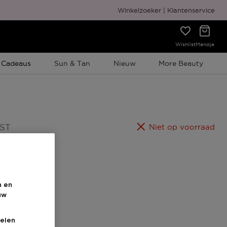
Gratis cadeauverpakking
Winkelzoeker
Klantenservice
Wishlist
Mandje
e Promotie
 Cadeaus
Sun & Tan
Nieuw
More Beauty
 ST
Niet op voorraad
n en
uw
elen