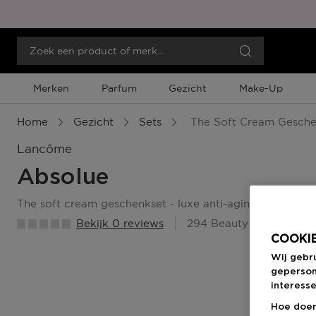
Merken
Parfum
Gezicht
Make-Up
Home
Gezicht
Sets
The Soft Cream Geschen
Lancôme
Absolue
the soft cream geschenkset - luxe anti-aging routine
Bekijk 0 reviews
294 Beauty Member Pu
COOKIE
Wij gebr
geperson
interesse
Hoe doen