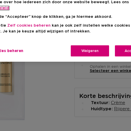
ie over hoe iedereen zich door onze website beweegt. Lees ons
eleid
de “Accepteer” knop de klikken, ga je hiermee akkoord.
ptie
Zelf cookies beheren
kan je ook zelf instellen welke cookie
. Je kan je keuze altijd wijzigen of intrekken.
Levering aan huis
Niet op voorraad
Informeer me
kies beheren
Weigeren
Acc
Ophalen in een wink
Ophalen in een winkel 
Selecteer een winke
Korte beschrijvi
Crème
Textuur
Rijpere
Huidtype