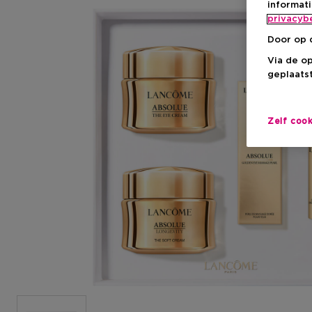
informat
privacyb
Door op 
Via de o
geplaatst
Zelf coo