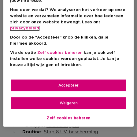
jouw interesse.
Kortingsprijs
€ 30,00
Hoe doen we dat? We analyseren het verkeer op onze
Productprijs
€ 40,00
website en verzamelen informatie over hoe iedereen
-25%
zich door onze website beweegt. Lees ons
privacybeleid
IN WINKELMANDJE
Door op de “Accepteer” knop de klikken, ga je
hiermee akkoord.
Via de optie
Zelf cookies beheren
kan je ook zelf
instellen welke cookies worden geplaatst. Je kan je
Levering aan huis
keuze altijd wijzigen of intrekken.
-
Op voorraad
Ophalen in een winkel
Accepteer
Ophalen in een winkel nabij jou.
Selecteer een winkel
Weigeren
Korte beschrijving
Zelf cookies beheren
Alle huidtypes
Huidtype
Stap 8 UV-bescherming
Routine