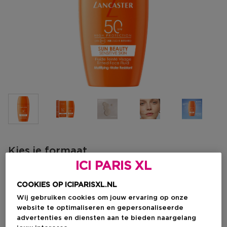
Kies je formaat
ICI PARIS XL
30 ML
Op voorraad
COOKIES OP ICIPARISXL.NL
30 ML
Wij gebruiken cookies om jouw ervaring op onze
Kortingsprijs
€ 30,00
website te optimaliseren en gepersonaliseerde
Productprijs
€ 40,00
advertenties en diensten aan te bieden naargelang