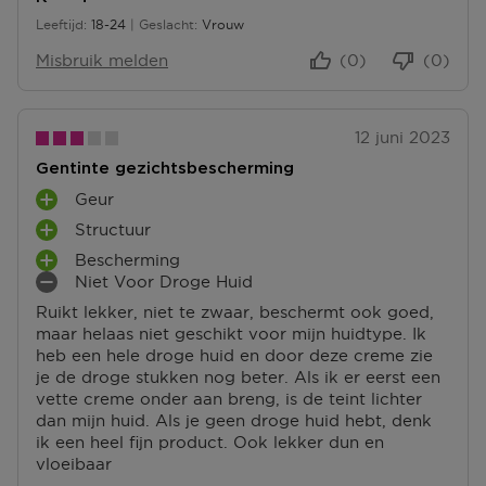
Leeftijd
18-24
Geslacht
Vrouw
18 tot 24
Misbruik melden
(0)
(0)
12 juni 2023
Gentinte gezichtsbescherming
Geur
P
Structuur
L
P
U
Bescherming
L
P
S
Niet Voor Droge Huid
U
L
M
P
S
Ruikt lekker, niet te zwaar, beschermt ook goed,
U
I
U
P
maar helaas niet geschikt voor mijn huidtype. Ik
S
N
N
U
heb een hele droge huid en door deze creme zie
P
P
T
N
je de droge stukken nog beter. Als ik er eerst een
U
U
E
T
vette creme onder aan breng, is de teint lichter
N
N
N
E
dan mijn huid. Als je geen droge huid hebt, denk
T
T
N
ik een heel fijn product. Ook lekker dun en
E
E
vloeibaar
N
N