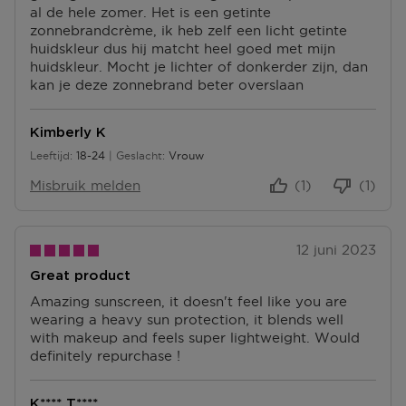
al de hele zomer. Het is een getinte
zonnebrandcrème, ik heb zelf een licht getinte
huidskleur dus hij matcht heel goed met mijn
huidskleur. Mocht je lichter of donkerder zijn, dan
kan je deze zonnebrand beter overslaan
Kimberly K
Leeftijd
18-24
Geslacht
Vrouw
18 tot 24
Misbruik melden
(1)
(1)
12 juni 2023
Great product
Amazing sunscreen, it doesn't feel like you are
wearing a heavy sun protection, it blends well
with makeup and feels super lightweight. Would
definitely repurchase !
K**** T****