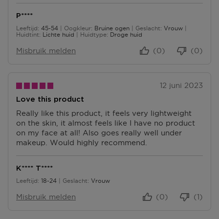
P****
Leeftijd
45-54
Oogkleur
Bruine ogen
Geslacht
Vrouw
45 tot 54
Huidtint
Lichte huid
Huidtype
Droge huid
Misbruik melden
(0)
(0)
12 juni 2023
Love this product
Really like this product, it feels very lightweight
on the skin, it almost feels like I have no product
on my face at all! Also goes really well under
makeup. Would highly recommend.
K**** T****
Leeftijd
18-24
Geslacht
Vrouw
18 tot 24
Misbruik melden
(0)
(1)