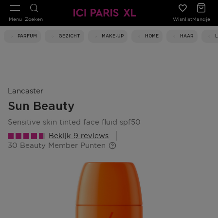
Menu
Zoeken
Wishlist
Mandje
PARFUM
GEZICHT
MAKE-UP
HOME
HAAR
Lancaster
Sun Beauty
sensitive skin tinted face fluid spf50
Bekijk 9 reviews
30 Beauty Member Punten