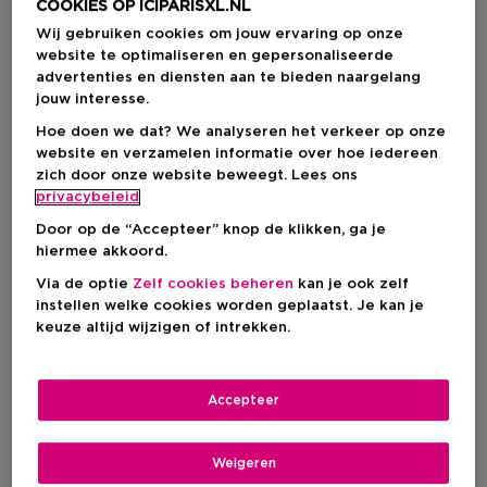
COOKIES OP ICIPARISXL.NL
Wij gebruiken cookies om jouw ervaring op onze
website te optimaliseren en gepersonaliseerde
advertenties en diensten aan te bieden naargelang
jouw interesse.
Hoe doen we dat? We analyseren het verkeer op onze
website en verzamelen informatie over hoe iedereen
zich door onze website beweegt. Lees ons
privacybeleid
Door op de “Accepteer” knop de klikken, ga je
hiermee akkoord.
Via de optie
Zelf cookies beheren
kan je ook zelf
LA MER
LA MER
instellen welke cookies worden geplaatst. Je kan je
The Rejuvenating Eye Cream
Genaissance De La Mer™ The Co
keuze altijd wijzigen of intrekken.
Oogcrème
Gezichtsbalsem -
Hydraterend, Herstellend &
Verstevigend
Accepteer
€ 220,00
€ 795,00
Weigeren