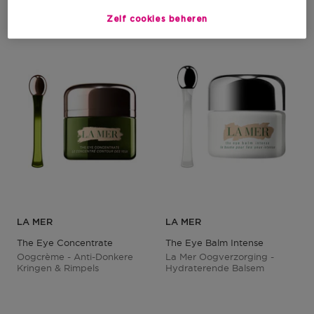
Zelf cookies beheren
LA MER
LA MER
The Eye Concentrate
The Eye Balm Intense
Oogcrème - Anti-Donkere
La Mer Oogverzorging -
Kringen & Rimpels
Hydraterende Balsem