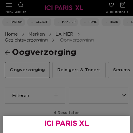
Menu
Zoeken
Wishlist
Mandje
PARFUM
GEZICHT
MAKE-UP
HOME
HAAR
Home
Merken
LA MER
Gezichtsverzorging
Oogverzorging
Oogverzorging
Oogverzorging
Reinigers & Toners
Serums
Filteren
4 Resultaten
ICI PARIS XL