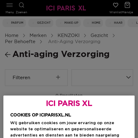
Menu
Zoeken
Wishlist
Mandje
PARFUM
GEZICHT
MAKE-UP
HOME
HAAR
Home
Merken
KENZOKI
Gezicht
Per Behoefte
Anti-Aging Verzorging
Anti-aging Verzorging
Filteren
0 Resultaten
ICI PARIS XL
COOKIES OP ICIPARISXL.NL
Wij gebruiken cookies om jouw ervaring op onze
website te optimaliseren en gepersonaliseerde
advertenties en diensten aan te bieden naargelang