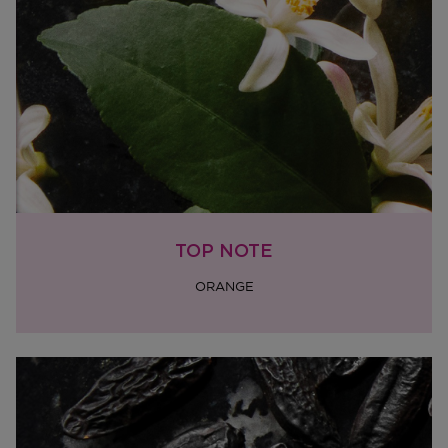
Terugsturen
Na ontvangst van jouw bestelling producten heb je 14
dagen om deze (gedeeltelijk) terug te sturen of te
herroepen. Na de herroeping heb je dan nog eens 14
dagen de tijd om de producten te retourneren. Om
jouw bestelling te herroepen, kun je contact met ons
opnemen of gebruikmaken van een
modelformulier
voor herroeping
.
Omruilen of terugbrengen in de winkel
Je mag het product ook terugbrengen of omruilen in
een winkel bij jou in de buurt. Hiervoor hoef je geen
retourformulier in te vullen. Neem wel je
TOP NOTE
orderbevestiging mee.
ORANGE
Ga naar meer info en FAQ’s over retourneren.
Meer vragen rond bestellen? Die vind je op onze FAQ
pagina.