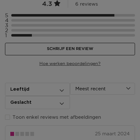
4.3
6 reviews
5
Selecteer ({numberOfReviews}} met 5 sterren
4
Selecteer ({numberOfReviews}} met 4 sterren
3
Selecteer ({numberOfReviews}} met 3 sterren
2
Selecteer ({numberOfReviews}} met 2 sterren
1
Selecteer ({numberOfReviews}} met 1 sterren
SCHRIJF EEN REVIEW
Hoe werken beoordelingen?
Meest recent
Leeftijd
Geslacht
Toon enkel reviews met afbeeldingen
25 maart 2024