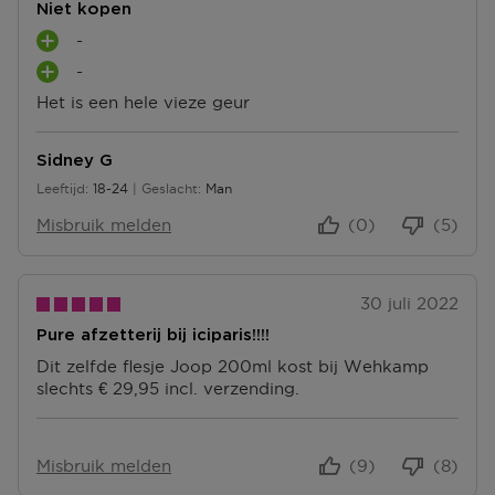
Niet kopen
-
P
-
L
P
U
Het is een hele vieze geur
L
S
U
P
S
U
Sidney G
P
N
Leeftijd
18-24
Geslacht
Man
U
18 tot 24
T
N
Misbruik melden
(0)
(5)
E
T
N
E
N
30 juli 2022
Pure afzetterij bij iciparis!!!!
Dit zelfde flesje Joop 200ml kost bij Wehkamp
slechts € 29,95 incl. verzending.
Misbruik melden
(9)
(8)