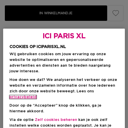
IN WINKELMANDJE
ICI PARIS XL
Levering aan huis
-
Op voorraad
COOKIES OP ICIPARISXL.NL
Wij gebruiken cookies om jouw ervaring op onze
Ophalen in een winkel
website te optimaliseren en gepersonaliseerde
Ophalen in een winkel nabij jou.
advertenties en diensten aan te bieden naargelang
Selecteer een winkel
jouw interesse.
Hoe doen we dat? We analyseren het verkeer op onze
website en verzamelen informatie over hoe iedereen
Korte beschrijving
zich door onze website beweegt. Lees ons
Houtachtig
Geurtype
privacybeleid
Oranjebloesem
Vanille
Patchouli
Ingrediënt
Door op de “Accepteer” knop de klikken, ga je
hiermee akkoord.
Via de optie
Zelf cookies beheren
kan je ook zelf
Over dit product
instellen welke cookies worden geplaatst. Je kan je