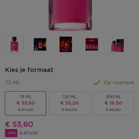
Kies je formaat
75 ML
Op voorraad
75 ML
125 ML
200 ML
Kortingsprijs
Kortingsprijs
Kortingsprijs
€ 53,60
€ 35,20
€ 19,50
Productprijs
Productprijs
Productprijs
€ 67,00
€ 44,00
€ 65,00
Kortingsprijs
€ 53,60
Productprijs
€ 67,00
-20%