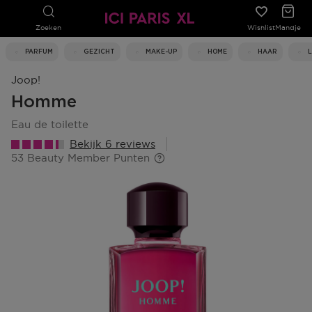
Zoeken
Wishlist
Mandje
PARFUM
GEZICHT
MAKE-UP
HOME
HAAR
Joop!
Homme
eau de toilette
Bekijk 6 reviews
53 Beauty Member Punten