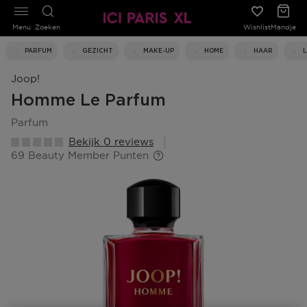
Menu
Zoeken
Wishlist
Mandje
PARFUM
GEZICHT
MAKE-UP
HOME
HAAR
Joop!
Homme Le Parfum
parfum
Bekijk 0 reviews
69 Beauty Member Punten