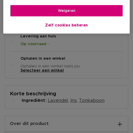
Weigeren
IN WINKELMANDJE
Zelf cookies beheren
Levering aan huis
-
Op voorraad
Ophalen in een winkel
Ophalen in een winkel nabij jou.
Selecteer een winkel
Korte beschrijving
Lavendel
Iris
Tonkaboon
Ingrediënt
Over dit product