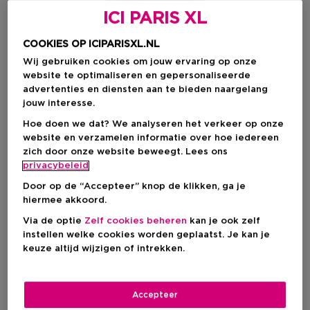
ICI PARIS XL
COOKIES OP ICIPARISXL.NL
Wij gebruiken cookies om jouw ervaring op onze
website te optimaliseren en gepersonaliseerde
advertenties en diensten aan te bieden naargelang
jouw interesse.
Hoe doen we dat? We analyseren het verkeer op onze
website en verzamelen informatie over hoe iedereen
zich door onze website beweegt. Lees ons
Kies je formaat
privacybeleid
125 ML
Op voorraad
Door op de “Accepteer” knop de klikken, ga je
hiermee akkoord.
125 ML
Via de optie
Zelf cookies beheren
kan je ook zelf
Kortingsprijs
€ 69,60
instellen welke cookies worden geplaatst. Je kan je
Productprijs
€ 87,00
keuze altijd wijzigen of intrekken.
Kortingsprijs
€ 69,60
Productprijs
€ 87,00
Accepteer
-20%