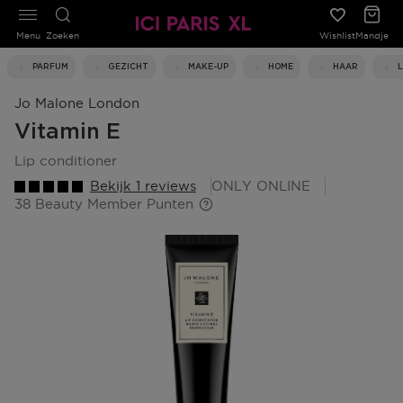
Menu
Zoeken
Wishlist
Mandje
PARFUM
GEZICHT
MAKE-UP
HOME
HAAR
Jo Malone London
Vitamin E
lip conditioner
Bekijk 1 reviews
ONLY ONLINE
38 Beauty Member Punten