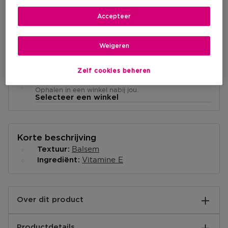
IN WINKELMANDJE
Accepteer
Levering aan huis
Weigeren
-
Op voorraad
Zelf cookies beheren
Ophalen in een winkel
Ophalen in een winkel nabij jou.
Selecteer een winkel
Korte beschrijving
Balsem
Textuur
Vitamine E
Ingrediënt
Over dit product
Een gerichte behandeling van Jo Malone London die
Productdetails