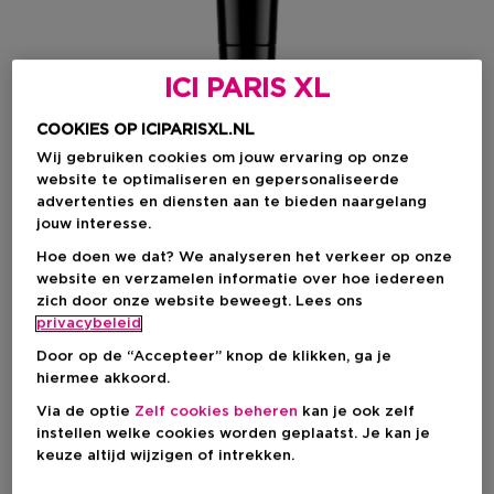
ICI PARIS XL
COOKIES OP ICIPARISXL.NL
Wij gebruiken cookies om jouw ervaring op onze
website te optimaliseren en gepersonaliseerde
advertenties en diensten aan te bieden naargelang
jouw interesse.
Kies je formaat
Hoe doen we dat? We analyseren het verkeer op onze
website en verzamelen informatie over hoe iedereen
15 ML
Op voorraad
zich door onze website beweegt. Lees ons
privacybeleid
15 ML
Door op de “Accepteer” knop de klikken, ga je
€ 38,00
hiermee akkoord.
Via de optie
Zelf cookies beheren
kan je ook zelf
€ 38,00
instellen welke cookies worden geplaatst. Je kan je
keuze altijd wijzigen of intrekken.