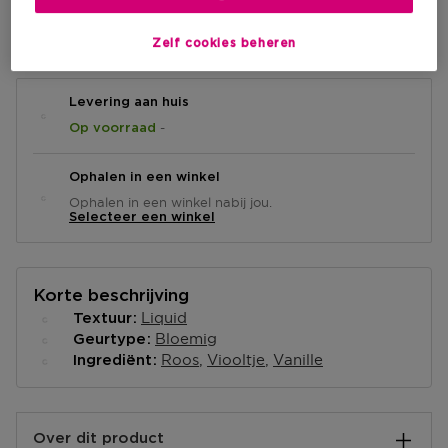
IN WINKELMANDJE
Zelf cookies beheren
Levering aan huis
-
Op voorraad
Ophalen in een winkel
Ophalen in een winkel nabij jou.
Selecteer een winkel
Korte beschrijving
Liquid
Textuur
Bloemig
Geurtype
Roos
Viooltje
Vanille
Ingrediënt
Over dit product