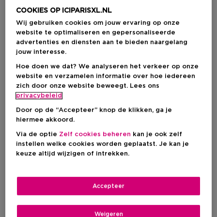
COOKIES OP ICIPARISXL.NL
Wij gebruiken cookies om jouw ervaring op onze
website te optimaliseren en gepersonaliseerde
advertenties en diensten aan te bieden naargelang
jouw interesse.
Hoe doen we dat? We analyseren het verkeer op onze
website en verzamelen informatie over hoe iedereen
zich door onze website beweegt. Lees ons
privacybeleid
Kies je formaat
Door op de “Accepteer” knop de klikken, ga je
50 ML
Op voorraad
hiermee akkoord.
Via de optie
Zelf cookies beheren
kan je ook zelf
50 ML
instellen welke cookies worden geplaatst. Je kan je
Kortingsprijs
€ 27,20
keuze altijd wijzigen of intrekken.
Productprijs
€ 34,00
Kortingsprijs
€ 27,20
Accepteer
Productprijs
€ 34,00
-20%
Weigeren