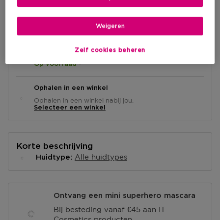
IN WINKELMANDJE
Weigeren
Zelf cookies beheren
Levering aan huis
-
Op voorraad
Ophalen in een winkel
Ophalen in een winkel nabij jou.
Selecteer een winkel
Korte beschrijving
Alle huidtypes
Huidtype
Ontvang een mini superhero mascara
Bij besteding vanaf €45 aan IT
Cosmetics producten.