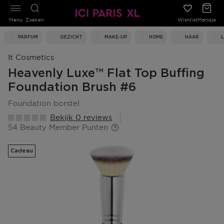
Menu
Zoeken
Wishlist
Mandje
PARFUM
GEZICHT
MAKE-UP
HOME
HAAR
It Cosmetics
Heavenly Luxe™ Flat Top Buffing
Foundation Brush #6
foundation borstel
Bekijk 0 reviews
54 Beauty Member Punten
Cadeau