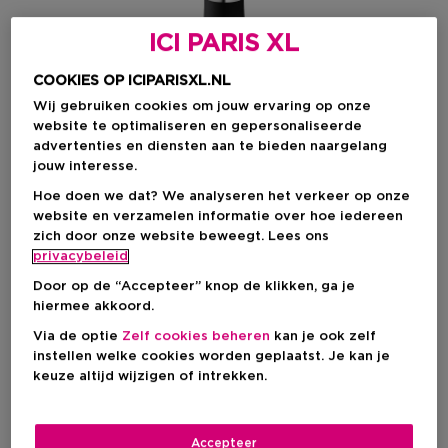
ICI PARIS XL
COOKIES OP ICIPARISXL.NL
Wij gebruiken cookies om jouw ervaring op onze
website te optimaliseren en gepersonaliseerde
advertenties en diensten aan te bieden naargelang
jouw interesse.
Hoe doen we dat? We analyseren het verkeer op onze
website en verzamelen informatie over hoe iedereen
zich door onze website beweegt. Lees ons
Kies je formaat
privacybeleid
Door op de “Accepteer” knop de klikken, ga je
1 ST
Op voorraad
hiermee akkoord.
Via de optie
Zelf cookies beheren
kan je ook zelf
1 ST
instellen welke cookies worden geplaatst. Je kan je
€ 54,00
keuze altijd wijzigen of intrekken.
€ 54,00
Accepteer