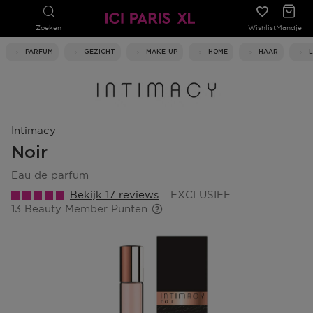
Zoeken
Wishlist
Mandje
PARFUM
GEZICHT
MAKE-UP
HOME
HAAR
Intimacy
Noir
eau de parfum
Bekijk 17 reviews
EXCLUSIEF
13 Beauty Member Punten