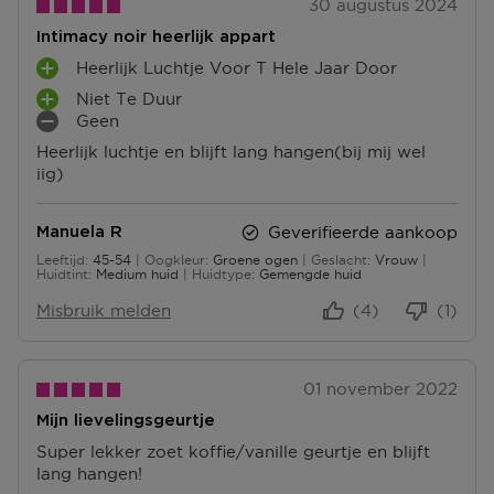
30 augustus 2024
Intimacy noir heerlijk appart
Heerlijk Luchtje Voor T Hele Jaar Door
P
Niet Te Duur
L
P
Geen
U
L
M
S
Heerlijk luchtje en blijft lang hangen(bij mij wel
U
I
P
iig)
S
N
U
P
P
N
U
U
T
Geverifieerde aankoop
Manuela R
N
N
E
Leeftijd
45-54
Oogkleur
Groene ogen
Geslacht
Vrouw
T
T
45 tot 54
N
Huidtint
Medium huid
Huidtype
Gemengde huid
E
E
N
N
Misbruik melden
(4)
(1)
01 november 2022
Mijn lievelingsgeurtje
Super lekker zoet koffie/vanille geurtje en blijft
lang hangen!