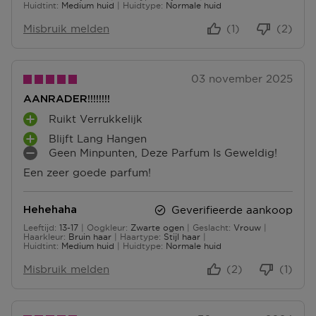
N
Huidtint
Medium huid
Huidtype
Normale huid
T
Misbruik melden
(1)
(2)
E
N
03 november 2025
AANRADER!!!!!!!!
Ruikt Verrukkelijk
P
Blijft Lang Hangen
L
P
Geen Minpunten, Deze Parfum Is Geweldig!
U
L
M
S
Een zeer goede parfum!
U
I
P
S
N
U
P
P
N
Geverifieerde aankoop
Hehehaha
U
U
T
Leeftijd
13-17
Oogkleur
Zwarte ogen
Geslacht
Vrouw
N
N
13 tot 17
E
Haarkleur
Bruin haar
Haartype
Stijl haar
T
T
Huidtint
Medium huid
Huidtype
Normale huid
N
E
E
Misbruik melden
(2)
(1)
N
N