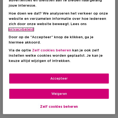
Productprijs
€ 13,50
advertenties en diensten aan te bieden naargelang
jouw interesse.
Hoe doen we dat? We analyseren het verkeer op onze
BEKIJK WINKELVOORRAAD
website en verzamelen informatie over hoe iedereen
zich door onze website beweegt. Lees ons
privacybeleid
Door op de “Accepteer” knop de klikken, ga je
Levering aan huis
hiermee akkoord.
Niet op voorraad
Informeer me
Via de optie
Zelf cookies beheren
kan je ook zelf
instellen welke cookies worden geplaatst. Je kan je
keuze altijd wijzigen of intrekken.
Ophalen in een winkel
Ophalen in een winkel nabij jou.
Selecteer een winkel
Accepteer
Korte beschrijving
Weigeren
Houtachtig
Geurtype
Musk
Cederhout
Jasmijn
Ingrediënt
Zelf cookies beheren