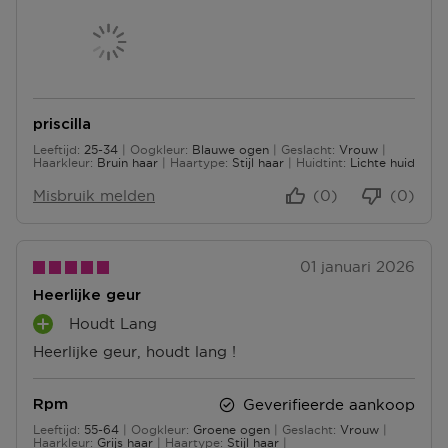
U
P
P
N
U
U
T
N
N
E
T
T
N
E
E
N
N
priscilla
Leeftijd
25-34
Oogkleur
Blauwe ogen
Geslacht
Vrouw
25 tot 34
Haarkleur
Bruin haar
Haartype
Stijl haar
Huidtint
Lichte huid
Misbruik melden
(0)
(0)
01 januari 2026
Heerlijke geur
Houdt Lang
P
Heerlijke geur, houdt lang !
L
U
S
Geverifieerde aankoop
Rpm
P
Leeftijd
55-64
Oogkleur
Groene ogen
Geslacht
Vrouw
U
55 tot 64
Haarkleur
Grijs haar
Haartype
Stijl haar