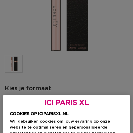
Kies je formaat
10 ML
Niet op voorraad
ICI PARIS XL
10 ML
COOKIES OP ICIPARISXL.NL
Productprijs
€ 13,50
Wij gebruiken cookies om jouw ervaring op onze
website te optimaliseren en gepersonaliseerde