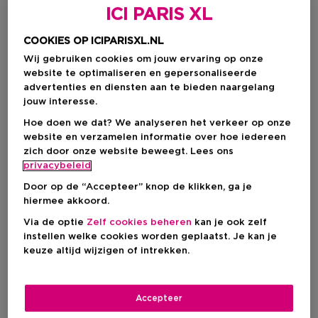
ICI PARIS XL
COOKIES OP ICIPARISXL.NL
Wij gebruiken cookies om jouw ervaring op onze
website te optimaliseren en gepersonaliseerde
advertenties en diensten aan te bieden naargelang
jouw interesse.
Hoe doen we dat? We analyseren het verkeer op onze
website en verzamelen informatie over hoe iedereen
zich door onze website beweegt. Lees ons
privacybeleid
Door op de “Accepteer” knop de klikken, ga je
hiermee akkoord.
Kies je formaat
Via de optie
Zelf cookies beheren
kan je ook zelf
instellen welke cookies worden geplaatst. Je kan je
2 ST
Op voorraad
keuze altijd wijzigen of intrekken.
2 ST
Productprijs
€ 13,95
Accepteer