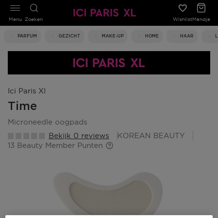
Menu
Zoeken
Wishlist
Mandje
PARFUM
GEZICHT
MAKE-UP
HOME
HAAR
Ici Paris Xl
Time
microneedle oogpads
Bekijk 0 reviews
KOREAN BEAUTY
13 Beauty Member Punten