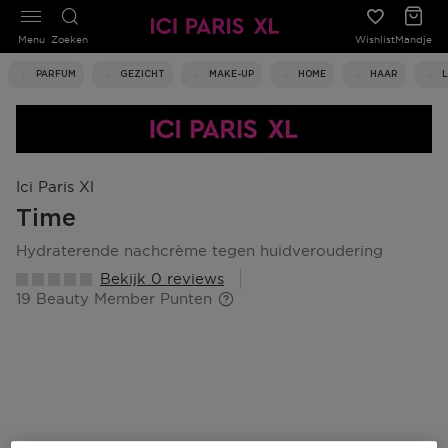
Menu
Zoeken
Wishlist
Mandje
PARFUM
GEZICHT
MAKE-UP
HOME
HAAR
Ici Paris Xl
Time
hydraterende nachcrème tegen huidveroudering
Bekijk 0 reviews
19 Beauty Member Punten