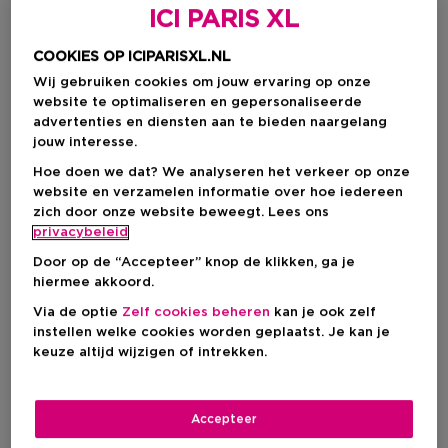
ICI PARIS XL
COOKIES OP ICIPARISXL.NL
Wij gebruiken cookies om jouw ervaring op onze
website te optimaliseren en gepersonaliseerde
advertenties en diensten aan te bieden naargelang
jouw interesse.
Hoe doen we dat? We analyseren het verkeer op onze
website en verzamelen informatie over hoe iedereen
zich door onze website beweegt. Lees ons
privacybeleid
Door op de “Accepteer” knop de klikken, ga je
hiermee akkoord.
Kies je formaat
Via de optie
Zelf cookies beheren
kan je ook zelf
instellen welke cookies worden geplaatst. Je kan je
50 ML
Op voorraad
keuze altijd wijzigen of intrekken.
50 ML
Productprijs
€ 19,95
Accepteer