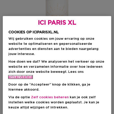
ICI PARIS XL
COOKIES OP ICIPARISXL.NL
Wij gebruiken cookies om jouw ervaring op onze
website te optimaliseren en gepersonaliseerde
advertenties en diensten aan te bieden naargelang
jouw interesse.
Hoe doen we dat? We analyseren het verkeer op onze
website en verzamelen informatie over hoe iedereen
zich door onze website beweegt. Lees ons
Kies je formaat
privacybeleid
Door op de “Accepteer” knop de klikken, ga je
30 ML
Op voorraad
hiermee akkoord.
30 ML
Via de optie
Zelf cookies beheren
kan je ook zelf
Productprijs
instellen welke cookies worden geplaatst. Je kan je
€ 24,95
keuze altijd wijzigen of intrekken.