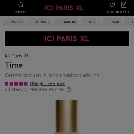
Zoeken
Wishlist
Mandje
PARFUM
GEZICHT
MAKE-UP
HOME
HAAR
Ici Paris Xl
Time
corrigerend serum tegen huidveroudering
Bekijk 1 reviews
24 Beauty Member Punten