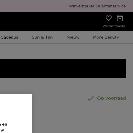
Gratis cadeauverpakking
Winkelzoeker
Klantenservice
Wishlist
Mandje
e Promotie
 Cadeaus
Sun & Tan
Nieuw
More Beauty
ST
Op voorraad
n en
uw