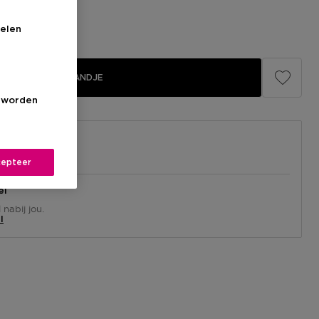
elen
IN WINKELMANDJE
s worden
epteer
el
nabij jou.
l