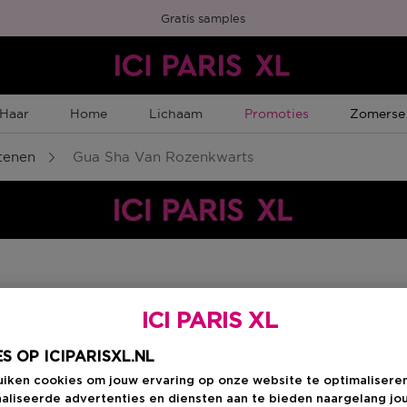
Gratis samples
Tijdelijke Promotie
Tijdelijk
Haar
Home
Lichaam
Promoties
Zomerse
tenen
Gua Sha Van Rozenkwarts
Kies je formaat
:
1 
ICI PARIS XL
1 ST
S OP ICIPARISXL.NL
n
Productprijs
€ 16,95
uiken cookies om jouw ervaring op onze website te optimalisere
aliseerde advertenties en diensten aan te bieden naargelang jo