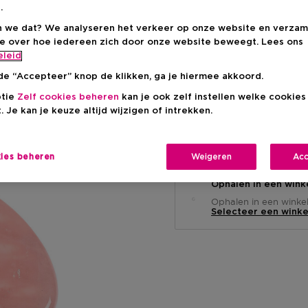
.
Productprijs
€ 16,95
 we dat? We analyseren het verkeer op onze website en verzam
ie over hoe iedereen zich door onze website beweegt. Lees ons
eleid
de “Accepteer” knop de klikken, ga je hiermee akkoord.
ptie
Zelf cookies beheren
kan je ook zelf instellen welke cookie
. Je kan je keuze altijd wijzigen of intrekken.
Levering aan huis
-
Op voorraad
kies beheren
Weigeren
Acc
Ophalen in een wink
Ophalen in een winkel 
Selecteer een winke