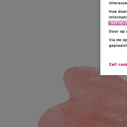
interesse
Hoe doen
informat
privacyb
Door op 
Via de o
geplaatst
Zelf coo