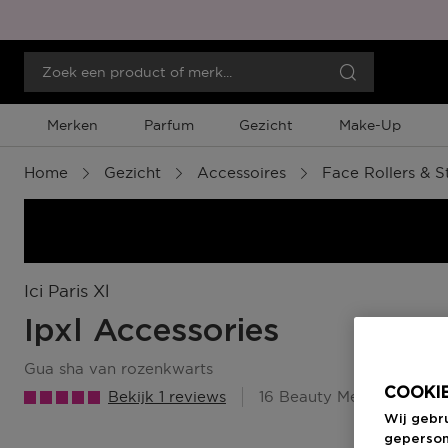
Merken
Parfum
Gezicht
Make-Up
Home
Gezicht
Accessoires
Face Rollers & S
Ici Paris Xl
Ipxl Accessories
gua sha van rozenkwarts
COOKIE
Bekijk 1 reviews
16 Beauty Member Punte
Wij gebr
geperson