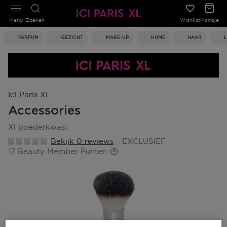
Menu
Zoeken
Wishlist
Mandje
PARFUM
GEZICHT
MAKE-UP
HOME
HAAR
Ici Paris Xl
Accessories
xl poederkwast
Bekijk 0 reviews
EXCLUSIEF
17 Beauty Member Punten