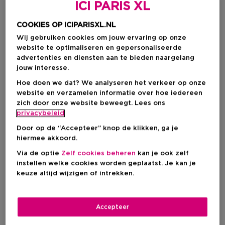
ICI PARIS XL
COOKIES OP ICIPARISXL.NL
Wij gebruiken cookies om jouw ervaring op onze
website te optimaliseren en gepersonaliseerde
advertenties en diensten aan te bieden naargelang
jouw interesse.
Hoe doen we dat? We analyseren het verkeer op onze
website en verzamelen informatie over hoe iedereen
zich door onze website beweegt. Lees ons
privacybeleid
Door op de “Accepteer” knop de klikken, ga je
hiermee akkoord.
Kies je formaat
Via de optie
Zelf cookies beheren
kan je ook zelf
instellen welke cookies worden geplaatst. Je kan je
1 ST
Op voorraad
keuze altijd wijzigen of intrekken.
1 ST
Productprijs
€ 17,95
Accepteer