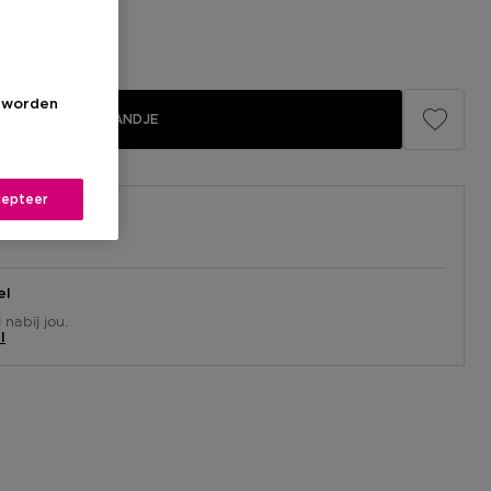
s worden
IN WINKELMANDJE
epteer
el
nabij jou.
l