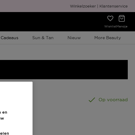
Gratis cadeauverpakking
Winkelzoeker
Klantenservice
Wishlist
Mandje
e Promotie
 Cadeaus
Sun & Tan
Nieuw
More Beauty
ST
Op voorraad
n en
uw
elen