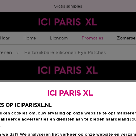
Gratis samples
Tijdelijke Promotie
Tijdelijk
Haar
Home
Lichaam
Promoties
Zomerse
tenen
Herbruikbare Siliconen Eye Patches
ICI PARIS XL
Kies je formaat
:
1 
S OP ICIPARISXL.NL
uiken cookies om jouw ervaring op onze website te optimalisere
1 ST
aliseerde advertenties en diensten aan te bieden naargelang jo
n
Productprijs
€ 5,95
.
 we dat? We analyseren het verkeer op onze website en verzam