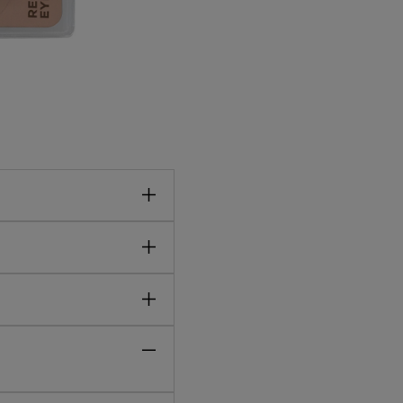
ffendheid en
en.
 aangebracht om de
t onder het oog aan en
0 tot 15 minuten zitten.
e de siliconen oogpads
elkast. Spoel af met
et zakje.