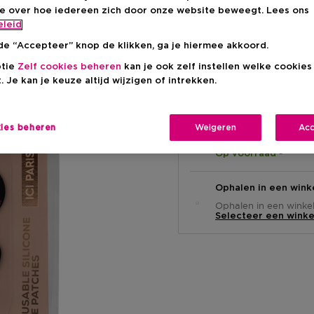
ie over hoe iedereen zich door onze website beweegt. Lees ons
Productprijs
€ 5,95
eleid
de “Accepteer” knop de klikken, ga je hiermee akkoord.
ptie
Zelf cookies beheren
kan je ook zelf instellen welke cookie
. Je kan je keuze altijd wijzigen of intrekken.
kies beheren
Weigeren
Acc
Levering aan huis
-
Op voorraad
Ophalen in een wink
Ophalen in een winkel 
Selecteer een winke