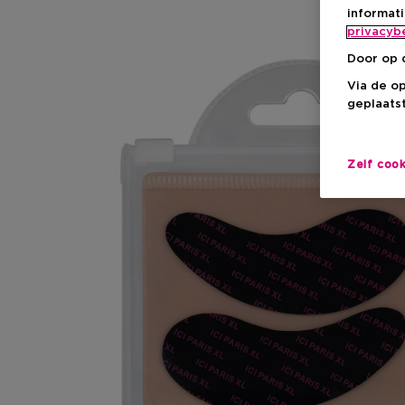
informat
privacyb
Door op 
Via de o
geplaatst
Zelf coo