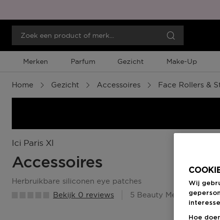
Merken
Parfum
Gezicht
Make-Up
Home
Gezicht
Accessoires
Face Rollers & S
Ici Paris Xl
Accessoires
COOKIE
herbruikbare siliconen eye patches
Wij gebr
geperson
Bekijk 0 reviews
5 Beauty Member Punte
interesse
Hoe doen