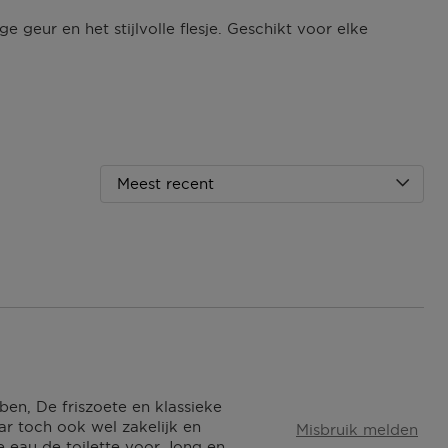
e geur en het stijlvolle flesje. Geschikt voor elke
Meest recent
ben, De friszoete en klassieke
aar toch ook wel zakelijk en
Misbruik melden
e eau de toilette voor Jong en