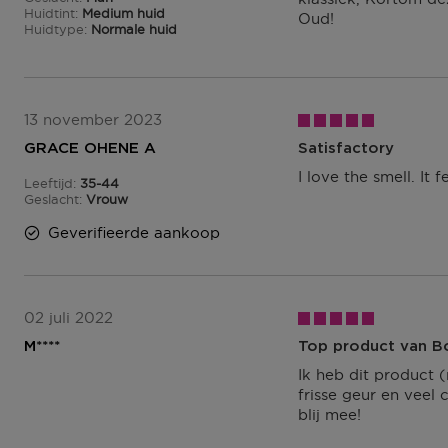
Huidtint
Medium huid
Oud!
Huidtype
Normale huid
13 november 2023
GRACE OHENE A
Satisfactory
I love the smell. It 
Leeftijd
35-44
35 tot 44
Geslacht
Vrouw
Geverifieerde aankoop
02 juli 2022
M****
Top product van B
Ik heb dit product 
frisse geur en veel
blij mee!