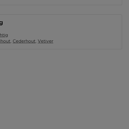
ng
htig
lhout
Cederhout
Vetiver