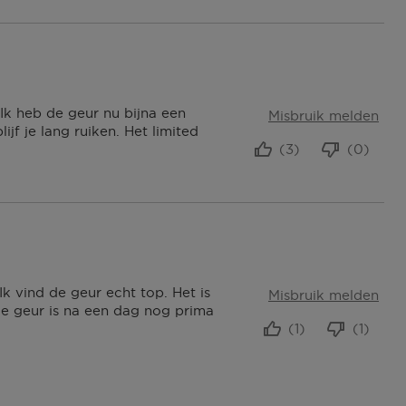
Ik heb de geur nu bijna een
Misbruik melden
jf je lang ruiken. Het limited
(3)
(0)
k vind de geur echt top. Het is
Misbruik melden
. De geur is na een dag nog prima
(1)
(1)