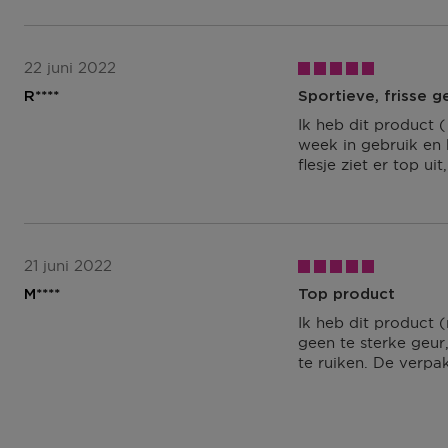
22 juni 2022
R****
Sportieve, frisse g
Ik heb dit product 
week in gebruik en b
flesje ziet er top u
21 juni 2022
M****
Top product
Ik heb dit product 
geen te sterke geur,
te ruiken. De verpak