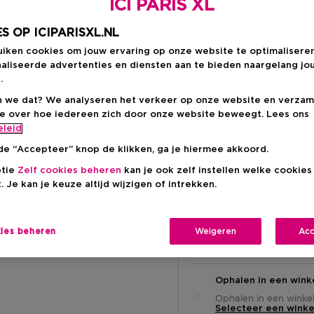
ICI PARIS XL
200 ML
Kortingsprijs
€ 130,40
S OP ICIPARISXL.NL
Productprijs
€ 163,00
uiken cookies om jouw ervaring op onze website te optimalisere
aliseerde advertenties en diensten aan te bieden naargelang jo
.
Kortingsprij
€ 56,00
 we dat? We analyseren het verkeer op onze website en verzam
ie over hoe iedereen zich door onze website beweegt. Lees ons
Productprijs
€ 70,00
-20%
eleid
de “Accepteer” knop de klikken, ga je hiermee akkoord.
ptie
Zelf cookies beheren
kan je ook zelf instellen welke cookie
. Je kan je keuze altijd wijzigen of intrekken.
Levering aan huis
kies beheren
Weigeren
Acc
-
Op voorraad
Ophalen in een wink
Ophalen in een winkel 
Selecteer een winke