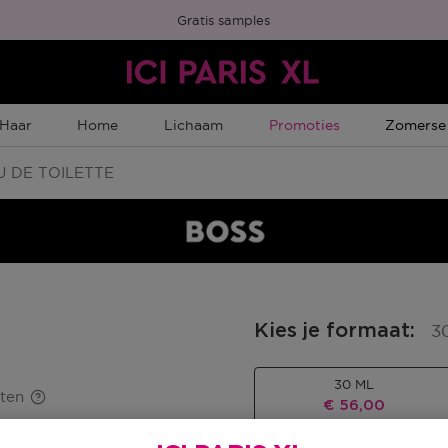
Gratis samples
Tijdelijke Promotie
Tijdelijk
Haar
Home
Lichaam
Promoties
Zomerse
 DE TOILETTE
Kies je formaat
:
3
30 ML
ten
Kortingsprijs
€ 56,00
Productprijs
€ 70,00