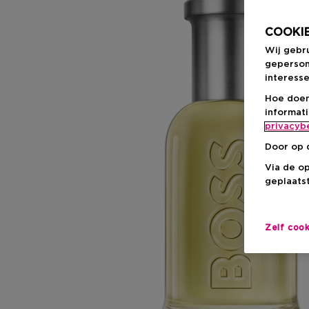
COOKIE
Wij gebr
geperson
interesse
Hoe doen
informat
privacyb
Door op 
Via de o
geplaatst
Zelf coo