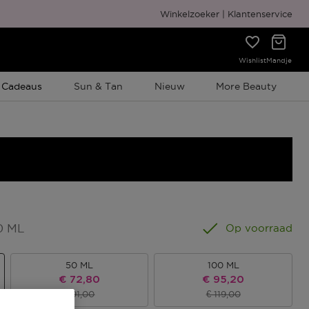
Gratis cadeauverpakking
Winkelzoeker
Klantenservice
Wishlist
Mandje
e Promotie
 Cadeaus
Sun & Tan
Nieuw
More Beauty
0 ML
Op voorraad
50 ML
100 ML
Kortingsprijs
Kortingsprijs
€ 72,80
€ 95,20
Productprijs
Productprijs
€ 91,00
€ 119,00