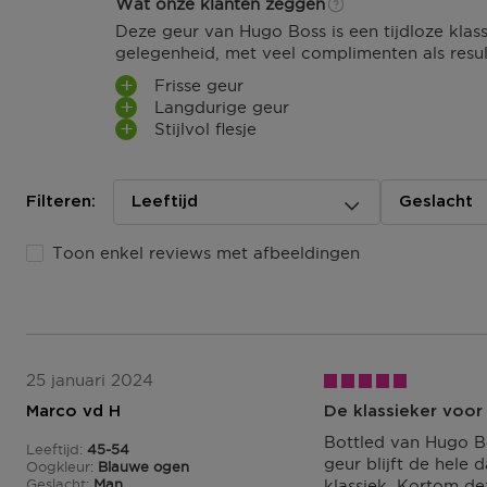
Wat onze klanten zeggen
Retourneren
Deze geur van Hugo Boss is een tijdloze klassi
gelegenheid, met veel complimenten als resul
Terugsturen
Frisse geur
Na ontvangst van jouw bestelling producten heb je 14
Langdurige geur
(gedeeltelijk) terug te sturen of te herroepen. Na de h
Stijlvol flesje
eens 14 dagen de tijd om de producten te retourneren. 
herroepen, kun je contact met ons opnemen of gebrui
modelformulier voor herroeping
.
Filteren:
Leeftijd
Geslacht
Omruilen of terugbrengen in de winkel
Je mag het product ook terugbrengen of omruilen in een
Toon enkel reviews met afbeeldingen
buurt. Hiervoor hoef je geen retourformulier in te vulle
orderbevestiging mee.
Ga naar meer info en FAQ’s over retourneren.
Meer vragen rond bestellen? Die vind je op onze FAQ p
25 januari 2024
Marco vd H
De klassieker voor
Bottled van Hugo Bo
Leeftijd
45-54
45 tot 54
geur blijft de hele 
Oogkleur
Blauwe ogen
Geslacht
Man
klassiek, Kortom de