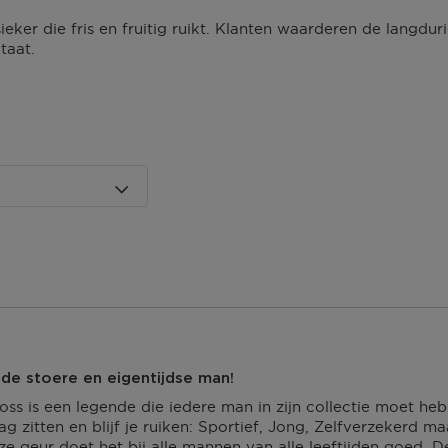
eker die fris en fruitig ruikt. Klanten waarderen de langdurig
taat.
 dagen om deze
erroeping heb je dan nog
Om jouw bestelling te
kmaken van een
 winkel bij jou in de
n. Neem wel je
agina.
 de stoere en eigentijdse man!
ss is een legende die iedere man in zijn collectie moet heb
dag zitten en blijf je ruiken: Sportief, Jong, Zelfverzekerd m
ze geur doet het bij alle mannen van alle leeftijden goed, D