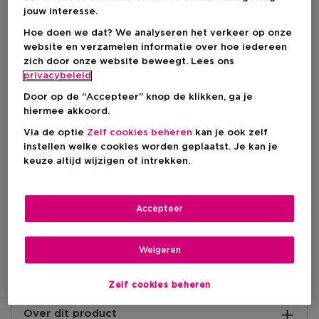
IN WINKELMANDJE
jouw interesse.
Hoe doen we dat? We analyseren het verkeer op onze
website en verzamelen informatie over hoe iedereen
Levering aan huis
zich door onze website beweegt. Lees ons
privacybeleid
-
Op voorraad
Door op de “Accepteer” knop de klikken, ga je
hiermee akkoord.
Ophalen in een winkel
Ophalen in een winkel nabij jou.
Via de optie
Zelf cookies beheren
kan je ook zelf
Selecteer een winkel
instellen welke cookies worden geplaatst. Je kan je
keuze altijd wijzigen of intrekken.
Korte beschrijving
Accepteer
Behandeling van huidaandoeningen
Langhoudend
Transfer proof
Hydraterend
Aloë vera
Arganolie
Vitamine E
Ingrediënt
Weigeren
Matte
Finish
Zelf cookies beheren
Over dit product