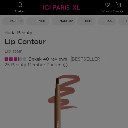
Zoeken
Wishlist
Mandje
PARFUM
GEZICHT
MAKE-UP
HOME
HAAR
Huda Beauty
Lip Contour
lip stain
Bekijk 40 reviews
BESTSELLER
25 Beauty Member Punten