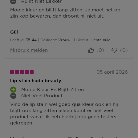
Ruikt Niet Lekker
U
L
M
P
S
Mooie kleur en blijft lang zitten. Je moet het op
U
I
U
P
zijn kop bewaren, dan droogt hij niet uit.
S
N
N
U
P
P
T
N
U
U
E
T
Gül
N
N
N
E
Leeftijd
35-44
Geslacht
Vrouw
Huidtint
Lichte huid
T
T
35 tot 44
N
E
E
Misbruik melden
(0)
(0)
N
N
05 april 2026
Lip stain huda beauty
Mooie Kleur En Blijft Zitten
P
Niet Veel Product
L
M
Vind de lip stain wel goed qua kleur ook en hij
U
I
blijft ook lang zitten alleen komt er niet veel
S
N
product vanaf. ik heb hierbij ook geen testers
P
P
gekregen
U
U
N
N
T
T