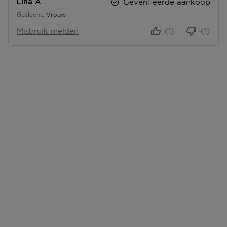
Geverifieerde aankoop
Lina A
E
E
Geslacht
Vrouw
N
N
Misbruik melden
(1)
(1)