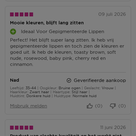
09 juli 2026
Mooie kleuren, blijft lang zitten
Ideaal Voor Gepigmenteerde Lippen
P
Perfect! Het blijft super lang zitten. Ik heb vrij
L
gepigmenteerde lippen en toch zien de kleuren er
U
goed uit. Ik heb de kleuren, toasty brown, soft
S
nude, rosewood, baby pink, cherry red en
P
cinnamon.
U
N
T
Geverifieerde aankoop
Nad
E
Leeftijd
35-44
Oogkleur
Bruine ogen
Geslacht
Vrouw
N
35 tot 44
Haarkleur
Zwart haar
Haartype
Stijl haar
Huidtint
Donkere huid
Huidtype
Normale huid
Misbruik melden
(0)
(0)
11 juni 2026