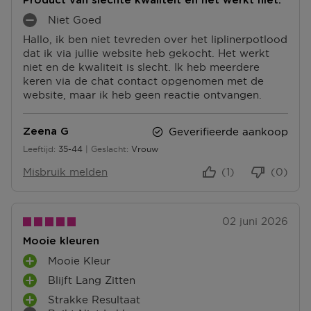
Product van slechte kwaliteit en het werkt niet.
Niet Goed
M
Hallo, ik ben niet tevreden over het liplinerpotlood
I
dat ik via jullie website heb gekocht. Het werkt
N
niet en de kwaliteit is slecht. Ik heb meerdere
P
keren via de chat contact opgenomen met de
U
website, maar ik heb geen reactie ontvangen.
N
T
E
Geverifieerde aankoop
Zeena G
N
Leeftijd
35-44
Geslacht
Vrouw
35 tot 44
Misbruik melden
(1)
(0)
02 juni 2026
Mooie kleuren
Mooie Kleur
P
Blijft Lang Zitten
L
P
U
Strakke Resultaat
L
P
S