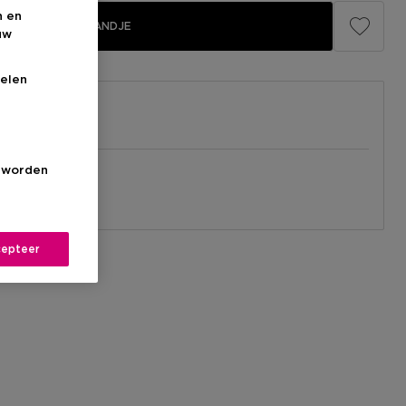
n en
IN WINKELMANDJE
uw
elen
el
s worden
nabij jou.
l
epteer