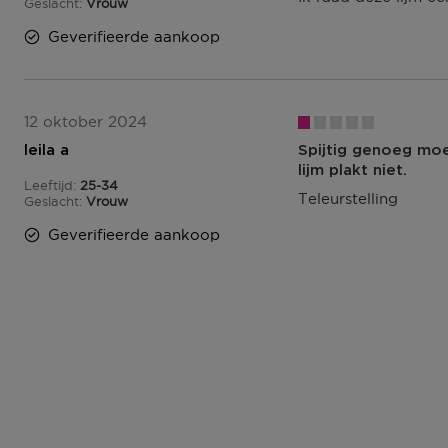
Geslacht
Vrouw
Geverifieerde aankoop
12 oktober 2024
leila a
Spijtig genoeg moet
lijm plakt niet.
Leeftijd
25-34
25 tot 34
Teleurstelling
Geslacht
Vrouw
Geverifieerde aankoop