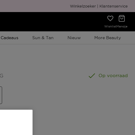
Gratis cadeauverpakking
Winkelzoeker
Klantenservice
Wishlist
Mandje
e Promotie
 Cadeaus
Sun & Tan
Nieuw
More Beauty
 G
Op voorraad