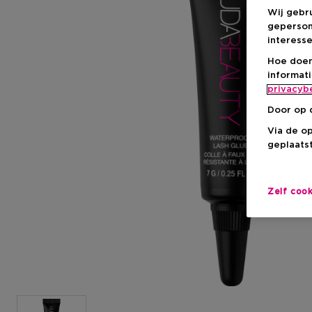
Wij gebr
geperson
interesse
Hoe doen
informat
privacyb
Door op 
Via de o
geplaatst
Zelf coo