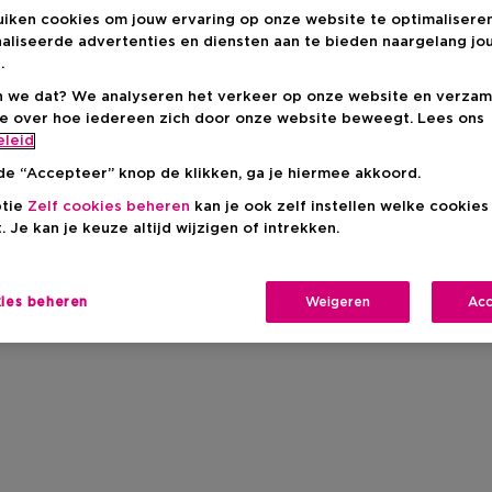
uiken cookies om jouw ervaring op onze website te optimalisere
aliseerde advertenties en diensten aan te bieden naargelang jo
.
 we dat? We analyseren het verkeer op onze website en verzam
ie over hoe iedereen zich door onze website beweegt. Lees ons
Levering aan huis
eleid
-
Op voorraad
de “Accepteer” knop de klikken, ga je hiermee akkoord.
Ophalen in een wink
ptie
Zelf cookies beheren
kan je ook zelf instellen welke cookie
. Je kan je keuze altijd wijzigen of intrekken.
Ophalen in een winkel 
Selecteer een winke
kies beheren
Weigeren
Acc