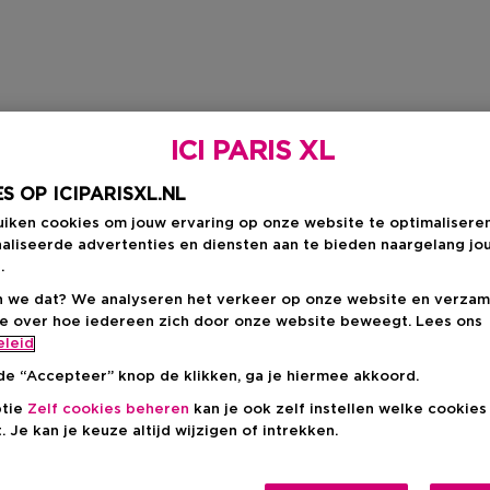
ICI PARIS XL
S OP ICIPARISXL.NL
uiken cookies om jouw ervaring op onze website te optimalisere
aliseerde advertenties en diensten aan te bieden naargelang jo
.
 we dat? We analyseren het verkeer op onze website en verzam
ie over hoe iedereen zich door onze website beweegt. Lees ons
eleid
de “Accepteer” knop de klikken, ga je hiermee akkoord.
ptie
Zelf cookies beheren
kan je ook zelf instellen welke cookie
. Je kan je keuze altijd wijzigen of intrekken.