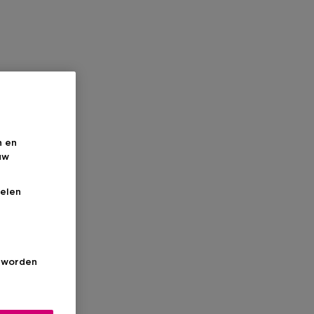
n en
uw
elen
s worden