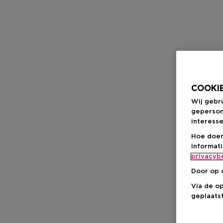
COOKIE
Wij gebr
geperson
interesse
Hoe doen
informat
privacyb
Door op 
Via de o
geplaatst