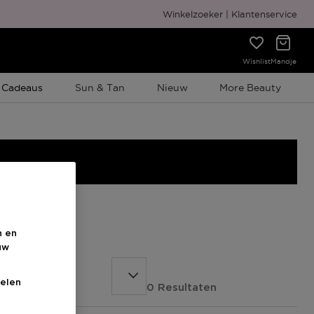
Gratis cadeauverpakking
Winkelzoeker
Klantenservice
Wishlist
Mandje
e Promotie
 Cadeaus
Sun & Tan
Nieuw
More Beauty
n en
uw
elen
0 Resultaten