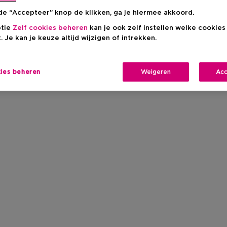
de “Accepteer” knop de klikken, ga je hiermee akkoord.
ptie
Zelf cookies beheren
kan je ook zelf instellen welke cookie
. Je kan je keuze altijd wijzigen of intrekken.
kies beheren
Weigeren
Acc