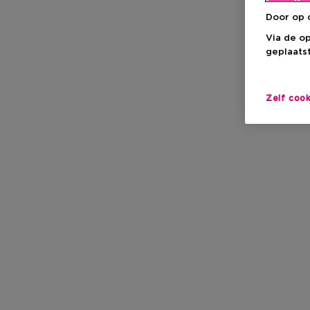
Door op 
Via de o
geplaatst
Zelf coo