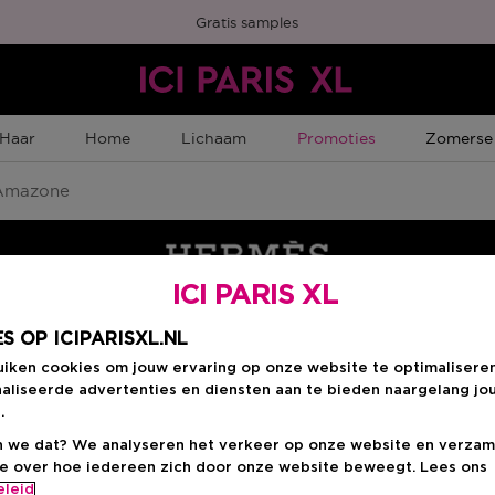
Gratis samples
Tijdelijke Promotie
Tijdelijk
Haar
Home
Lichaam
Promoties
Zomerse
mazone
ICI PARIS XL
S OP ICIPARISXL.NL
uiken cookies om jouw ervaring op onze website te optimalisere
aliseerde advertenties en diensten aan te bieden naargelang jo
.
 we dat? We analyseren het verkeer op onze website en verzam
ie over hoe iedereen zich door onze website beweegt. Lees ons
eleid