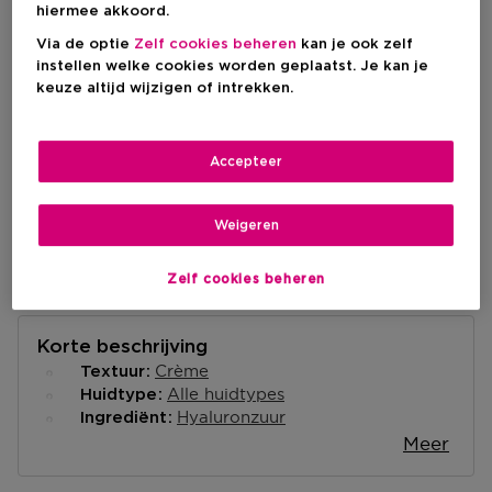
hiermee akkoord.
Via de optie
Zelf cookies beheren
kan je ook zelf
IN WINKELMANDJE
instellen welke cookies worden geplaatst. Je kan je
keuze altijd wijzigen of intrekken.
Levering aan huis
-
Accepteer
Op voorraad
Ophalen in een winkel
Weigeren
Ophalen in een winkel nabij jou.
Selecteer een winkel
Zelf cookies beheren
Korte beschrijving
Crème
Textuur
Alle huidtypes
Huidtype
Hyaluronzuur
Ingrediënt
Meer