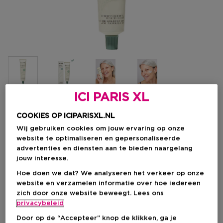
ICI PARIS XL
Kies je formaat
COOKIES OP ICIPARISXL.NL
Wij gebruiken cookies om jouw ervaring op onze
50 G
Op voorraad
website te optimaliseren en gepersonaliseerde
advertenties en diensten aan te bieden naargelang
50 G
jouw interesse.
Kortingsprijs
€ 7,48
Hoe doen we dat? We analyseren het verkeer op onze
Productprijs
€ 24,95
website en verzamelen informatie over hoe iedereen
zich door onze website beweegt. Lees ons
Kortingsprijs
€ 7,48
privacybeleid
Productprijs
€ 24,95
-70%
Door op de “Accepteer” knop de klikken, ga je