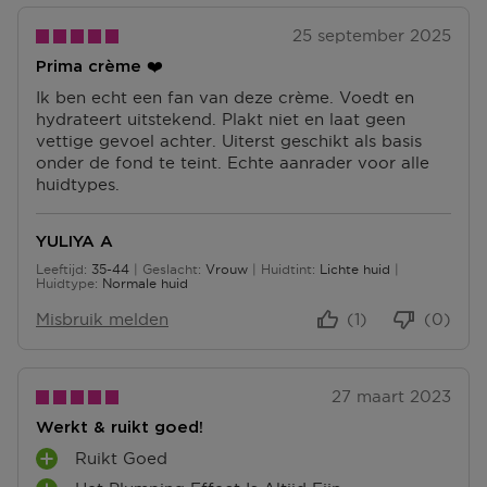
Terugsturen
25 september 2025
Na ontvangst van jouw bestelling producten heb je 14
Prima crème ❤️
dagen om deze (gedeeltelijk) terug te sturen of te
herroepen. Na de herroeping heb je dan nog eens 14
Ik ben echt een fan van deze crème. Voedt en
dagen de tijd om de producten te retourneren. Om
hydrateert uitstekend. Plakt niet en laat geen
jouw bestelling te herroepen, kun je contact met ons
vettige gevoel achter. Uiterst geschikt als basis
opnemen of gebruikmaken van een
modelformulier
onder de fond te teint. Echte aanrader voor alle
voor herroeping
.
huidtypes.
Omruilen of terugbrengen in de winkel
YULIYA A
Je mag het product ook terugbrengen of omruilen in
een winkel bij jou in de buurt. Hiervoor hoef je geen
Leeftijd
35-44
Geslacht
Vrouw
Huidtint
Lichte huid
35 tot 44
Huidtype
Normale huid
retourformulier in te vullen. Neem wel je
orderbevestiging mee.
Misbruik melden
(1)
(0)
Ga naar meer info en FAQ’s over retourneren.
27 maart 2023
Meer vragen rond bestellen? Die vind je op onze FAQ
pagina.
Werkt & ruikt goed!
Ruikt Goed
P