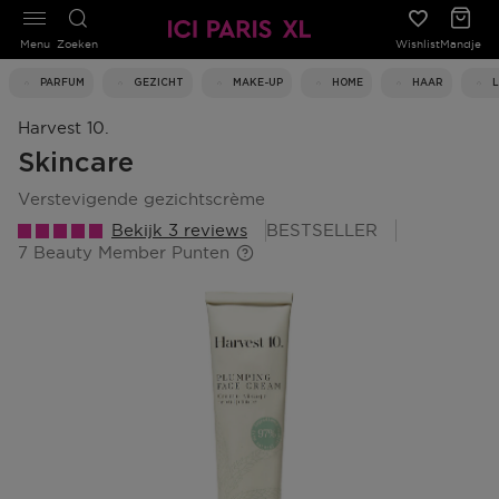
Menu
Zoeken
Wishlist
Mandje
PARFUM
GEZICHT
MAKE-UP
HOME
HAAR
Harvest 10.
Skincare
verstevigende gezichtscrème
Bekijk 3 reviews
BESTSELLER
7 Beauty Member Punten