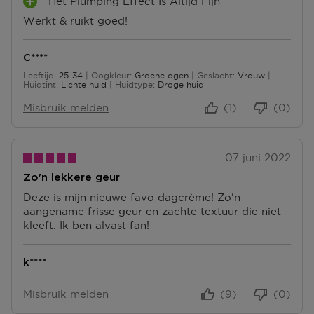
Het Plumping Effect Is Altijd Fijn
L
P
U
Werkt & ruikt goed!
L
S
U
P
S
U
C****
P
N
Leeftijd
25-34
Oogkleur
Groene ogen
Geslacht
Vrouw
U
25 tot 34
T
Huidtint
Lichte huid
Huidtype
Droge huid
N
E
T
Misbruik melden
(1)
(0)
N
E
N
07 juni 2022
Zo'n lekkere geur
Deze is mijn nieuwe favo dagcrème! Zo'n
aangename frisse geur en zachte textuur die niet
kleeft. Ik ben alvast fan!
k****
Misbruik melden
(9)
(0)