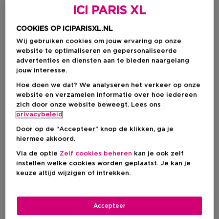
ICI PARIS XL
COOKIES OP ICIPARISXL.NL
Wij gebruiken cookies om jouw ervaring op onze
website te optimaliseren en gepersonaliseerde
advertenties en diensten aan te bieden naargelang
jouw interesse.
Hoe doen we dat? We analyseren het verkeer op onze
website en verzamelen informatie over hoe iedereen
zich door onze website beweegt. Lees ons
Kies je formaat
privacybeleid
100 ML
Op voorraad
Door op de “Accepteer” knop de klikken, ga je
hiermee akkoord.
100 ML
Via de optie
Zelf cookies beheren
kan je ook zelf
Kortingsprijs
€ 42,75
instellen welke cookies worden geplaatst. Je kan je
Productprijs
€ 57,00
keuze altijd wijzigen of intrekken.
Kortingsprijs
€ 42,75
Accepteer
Productprijs
€ 57,00
-25%