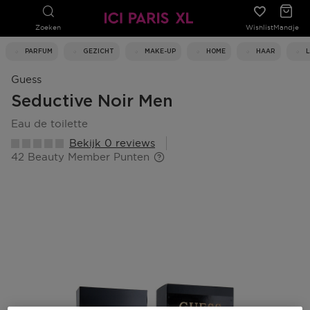
Zoeken
Wishlist
Mandje
PARFUM
GEZICHT
MAKE-UP
HOME
HAAR
Guess
Seductive Noir Men
eau de toilette
Bekijk 0 reviews
42 Beauty Member Punten