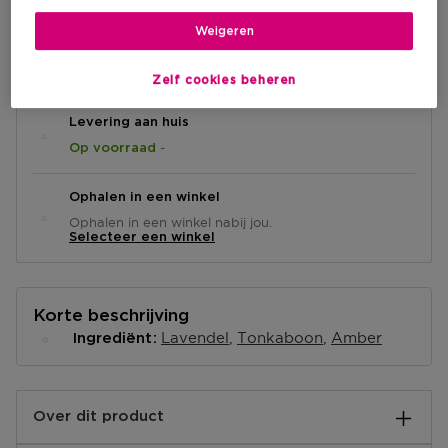
Weigeren
IN WINKELMANDJE
Zelf cookies beheren
Levering aan huis
-
Op voorraad
Ophalen in een winkel
Ophalen in een winkel nabij jou.
Selecteer een winkel
Korte beschrijving
Lavendel
Tonkaboon
Amber
Ingrediënt
Over dit product