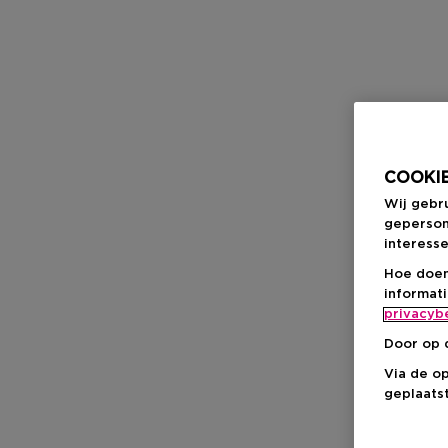
COOKIE
Wij gebr
geperson
interesse
Hoe doen
informat
privacyb
Door op 
Via de o
geplaatst