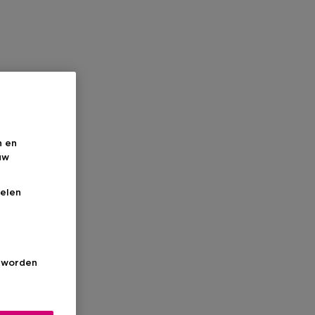
n en
uw
elen
s worden