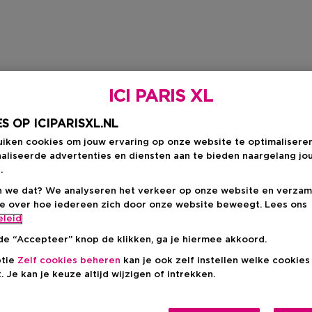
ICI PARIS XL
S OP ICIPARISXL.NL
uiken cookies om jouw ervaring op onze website te optimalisere
aliseerde advertenties en diensten aan te bieden naargelang jo
.
 we dat? We analyseren het verkeer op onze website en verzam
ie over hoe iedereen zich door onze website beweegt. Lees ons
eleid
de “Accepteer” knop de klikken, ga je hiermee akkoord.
ptie
Zelf cookies beheren
kan je ook zelf instellen welke cookie
. Je kan je keuze altijd wijzigen of intrekken.