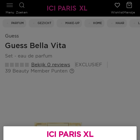
Menu
Zoeken
Wishlist
Mandje
PARFUM
GEZICHT
MAKE-UP
HOME
HAAR
Guess
Guess Bella Vita
set - eau de parfum
Bekijk 0 reviews
EXCLUSIEF
39 Beauty Member Punten
ICI PARIS XL