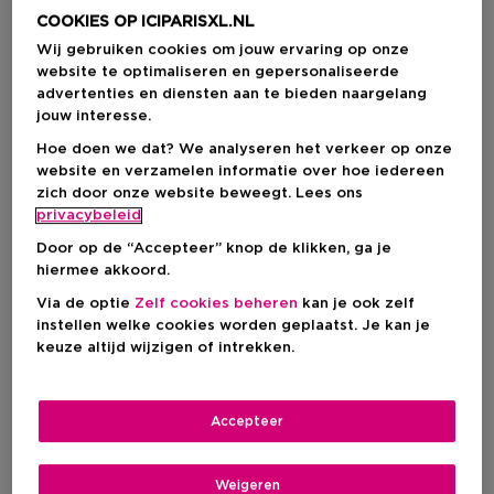
COOKIES OP ICIPARISXL.NL
Wij gebruiken cookies om jouw ervaring op onze
website te optimaliseren en gepersonaliseerde
advertenties en diensten aan te bieden naargelang
jouw interesse.
Hoe doen we dat? We analyseren het verkeer op onze
website en verzamelen informatie over hoe iedereen
zich door onze website beweegt. Lees ons
privacybeleid
Kies je formaat
Door op de “Accepteer” knop de klikken, ga je
hiermee akkoord.
2 ST
Op voorraad
Via de optie
Zelf cookies beheren
kan je ook zelf
instellen welke cookies worden geplaatst. Je kan je
2 ST
keuze altijd wijzigen of intrekken.
Kortingsprijs
€ 39,55
Productprijs
€ 56,50
Accepteer
Kortingsprijs
€ 39,55
Productprijs
€ 56,50
-30%
Weigeren