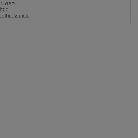
idtypes
htig
ooltje
Vanille