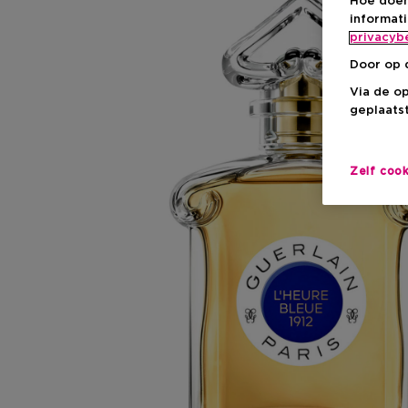
Hoe doen
informat
privacyb
Door op 
Via de o
geplaatst
Zelf coo