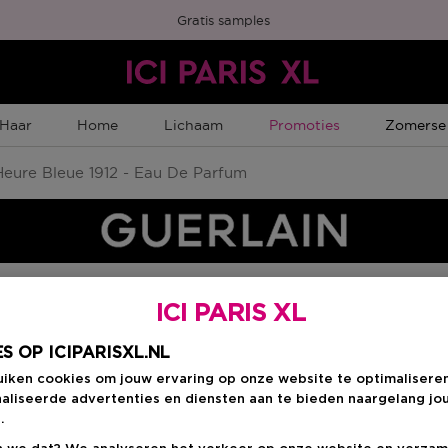
Gratis samples
Tijdelijke Promotie
Tijdelijk
Haar
Home
Lichaam
Promoties
Zomerse
eure Bleue 1912 - Eau De Parfum
ICI PARIS XL
Kies je formaat
:
7
S OP ICIPARISXL.NL
uiken cookies om jouw ervaring op onze website te optimalisere
75 ML
ten
aliseerde advertenties en diensten aan te bieden naargelang jo
Kortingsprijs
€ 123,28
.
Productprijs
€ 154,10