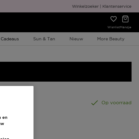
Gratis cadeauverpakking
Winkelzoeker
Klantenservice
Wishlist
Mandje
e Promotie
 Cadeaus
Sun & Tan
Nieuw
More Beauty
5 ML
Op voorraad
n en
uw