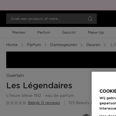
Merken
Parfum
Gezicht
Make-Up
Home
Parfum
Damesgeuren
Geuren
L’H
Guerlain
Les Légendaires
COOKIE
l’heure bleue 1912 - eau de parfum
Wij gebr
Bekijk 0 reviews
123 Beauty Member Pun
geperson
interesse