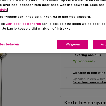
 we dat? We analyseren het verkeer op onze website en verzam
ie over hoe iedereen zich door onze website beweegt. Lees ons
Kortingsprij
€ 123,28
eleid
de “Accepteer” knop de klikken, ga je hiermee akkoord.
Productprijs
€ 154,10
ptie
Zelf cookies beheren
kan je ook zelf instellen welke cookie
. Je kan je keuze altijd wijzigen of intrekken.
kies beheren
Weigeren
Acc
Levering aan huis
-
Op voorraad
Ophalen in een wink
Ophalen in een winkel 
Selecteer een winke
Korte beschrijvi