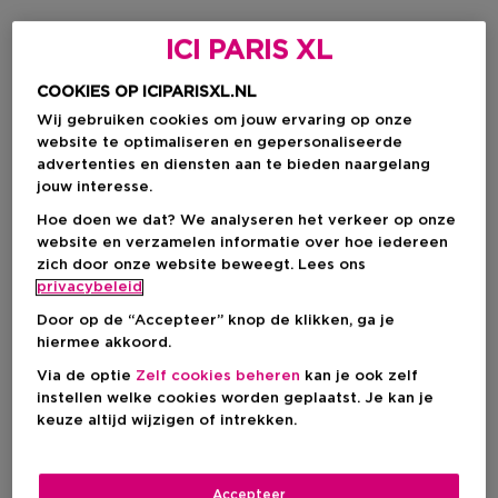
€ 144,50
€ 78,00
ICI PARIS XL
COOKIES OP ICIPARISXL.NL
-20%
-20%
Wij gebruiken cookies om jouw ervaring op onze
website te optimaliseren en gepersonaliseerde
advertenties en diensten aan te bieden naargelang
jouw interesse.
Hoe doen we dat? We analyseren het verkeer op onze
website en verzamelen informatie over hoe iedereen
zich door onze website beweegt. Lees ons
privacybeleid
Door op de “Accepteer” knop de klikken, ga je
hiermee akkoord.
Via de optie
Zelf cookies beheren
kan je ook zelf
instellen welke cookies worden geplaatst. Je kan je
VERSACE
DSQUARED2
keuze altijd wijzigen of intrekken.
Pour Homme Dylan Blue
Wood Pour Homme
Aftershave Balm
After Shave Balm
Accepteer