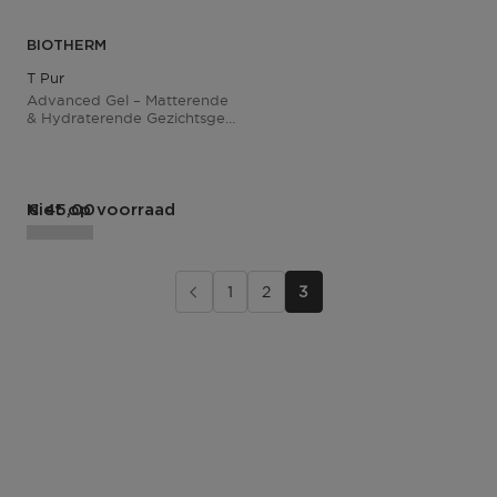
BIOTHERM
T Pur
Advanced Gel – Matterende
& Hydraterende Gezichtsgel
Voor Mannen
Niet op voorraad
€ 45,00
1
2
3