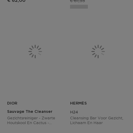
Productprijs
€ 61,35
€ 62,00
DIOR
HERMÈS
Sauvage The Cleanser
H24
Gezichtsreiniger - Zwarte
Cleansing Bar Voor Gezicht,
Houtskool En Cactus -
Lichaam En Haar
Zuiverend En Niet
Uitdrogend