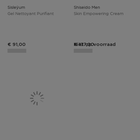
Sisleÿum
Shiseido Men
Gel Nettoyant Purifiant
Skin Empowering Cream
€ 91,00
Niet op voorraad
€ 137,00