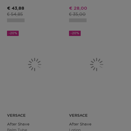
Kortingsprijs
Kortingsprijs
€ 43,88
€ 28,00
Productprijs
Productprijs
€ 54,85
€ 35,00
-20%
-20%
VERSACE
VERSACE
After Shave
After Shave
Balm Tube
Lotion