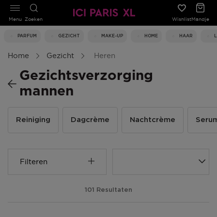
Menu
Zoeken
Wishlist
Mandje
PARFUM
GEZICHT
MAKE-UP
HOME
HAAR
Home
Gezicht
Heren
Gezichtsverzorging
mannen
Reiniging
Dagcrème
Nachtcrème
Seru
Filteren
101 Resultaten