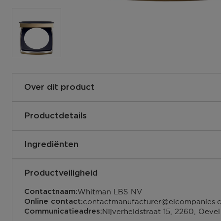
Over dit product
Flawless voelt zo.
Een multi-dimensionale poederfoundation voor een onmi
Productdetails
transformatie en een 12 uur lang draagbaar resultaat.
Pas je dekking aan met de tweezi
Gebruiksaanwijzingen:
Dimensionale vervaging zorgt voor een vlekkeloze matte
Ingrediënten
Gebruik de sponszijde om deze m
Controleert olie en glans.
dekkende poederfoundation over 
Geboren uit een crème - ons Dual Fusion-proces vereni
Avobenzone 3.00%, Octisalate 5.00%Ingredients: Wate
brengen.
ingrediënten met pigmenten om deze hoogwaardige, mi
Butyloctyl Salicylate, Butylene Glycol, Polyester-8, Cetyl
Productveiligheid
Gebruik de fluweelzachte kant v
poederfoundation te creëren. Fluweelzacht. Voelt gewi
Steareth-2, Di-C12-15 Alkyl Fumarate, Caprylic/Capric/M
of voor specifieke gebieden.
ultracomfortabel aan.
Whitman LBS NV
Contactnaam:
Triglyceride, Polysilicone-11, Psidium Guajava (Guava) F
887167660953
EAN code:
Veelzijdige, huidverbeterende dekking. Hoge prestaties:
contactmanufacturer@elcompanies.
Online contact:
Lutea (Gentian) Root Extract, Polygonum Cuspidatum Ro
zweetbestendig, vochtbestendig.
Nijverheidstraat 15, 2260, Oevel
Communicatieadres:
Alcohol, Hordeum Vulgare (Barley) ExtractExtrait D'Or
Inclusief een tweezijdige applicator voor een op maa