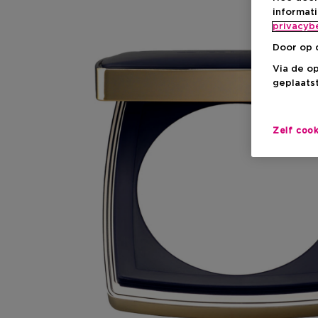
informat
privacyb
Door op 
Via de o
geplaatst
Zelf coo