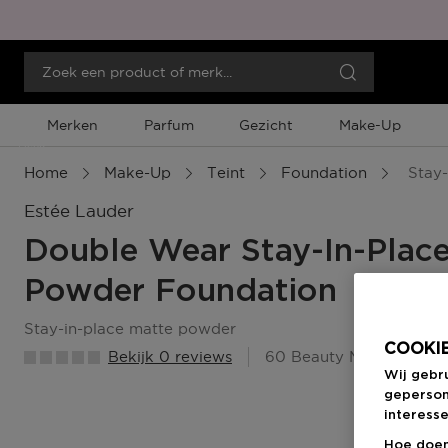
Merken
Parfum
Gezicht
Make-Up
Menu
Home
Make-Up
Teint
Foundation
Stay-
Estée Lauder
Double Wear Stay-In-Plac
Powder Foundation
stay-in-place matte powder
COOKIE
Bekijk 0 reviews
60 Beauty Member Pun
Wij gebr
geperson
interesse
Hoe doen