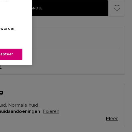
IN WINKELMANDJE
s worden
epteer
el
nabij jou.
l
ng
uid
Normale huid
Fixeren
 huidaandoeningen
Meer