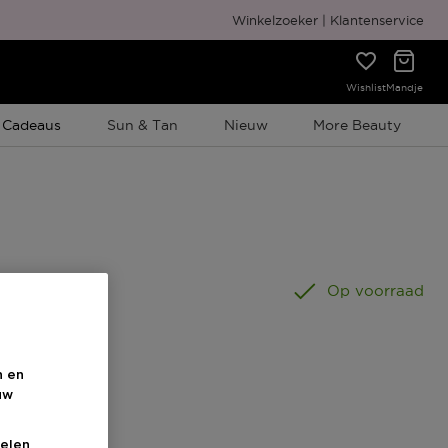
Gratis cadeauverpakking
Winkelzoeker
Klantenservice
Wishlist
Mandje
e Promotie
 Cadeaus
Sun & Tan
Nieuw
More Beauty
Op voorraad
n en
uw
elen