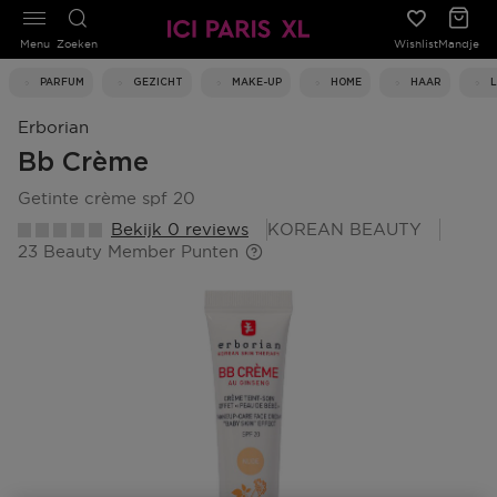
Menu
Zoeken
Wishlist
Mandje
PARFUM
GEZICHT
MAKE-UP
HOME
HAAR
Erborian
Bb Crème
getinte crème spf 20
Bekijk 0 reviews
KOREAN BEAUTY
23 Beauty Member Punten