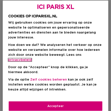
ICI PARIS XL
COOKIES OP ICIPARISXL.NL
Wij gebruiken cookies om jouw ervaring op onze
website te optimaliseren en gepersonaliseerde
advertenties en diensten aan te bieden naargelang
jouw interesse.
Hoe doen we dat? We analyseren het verkeer op onze
website en verzamelen informatie over hoe iedereen
zich door onze website beweegt. Lees ons
Kies je kleur
privacybeleid
NUDE
Op voorraad
Door op de “Accepteer” knop de klikken, ga je
hiermee akkoord.
Via de optie
Zelf cookies beheren
kan je ook zelf
instellen welke cookies worden geplaatst. Je kan je
€ 23,90
keuze altijd wijzigen of intrekken.
IN WINKELMANDJE
Accepteer