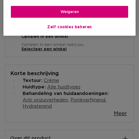
Weigeren
Levering aan huis
-
Op voorraad
Zelf cookies beheren
Ophalen in een winkel
Ophalen in een winkel nabij jou.
Selecteer een winkel
Korte beschrijving
Crème
Textuur
Alle huidtypes
Huidtype
Behandeling van huidaandoeningen
Anti onzuiverheden
Poriëverfijnend
Hydraterend
Meer
Over dit product