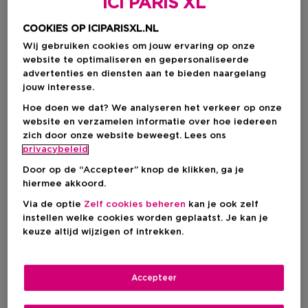
ICI PARIS XL
COOKIES OP ICIPARISXL.NL
Wij gebruiken cookies om jouw ervaring op onze
website te optimaliseren en gepersonaliseerde
advertenties en diensten aan te bieden naargelang
jouw interesse.
Hoe doen we dat? We analyseren het verkeer op onze
website en verzamelen informatie over hoe iedereen
zich door onze website beweegt. Lees ons
privacybeleid
Kies je formaat
Door op de “Accepteer” knop de klikken, ga je
75 ML
Op voorraad
hiermee akkoord.
Via de optie
Zelf cookies beheren
kan je ook zelf
75 ML
instellen welke cookies worden geplaatst. Je kan je
€ 25,75
keuze altijd wijzigen of intrekken.
€ 25,75
Accepteer