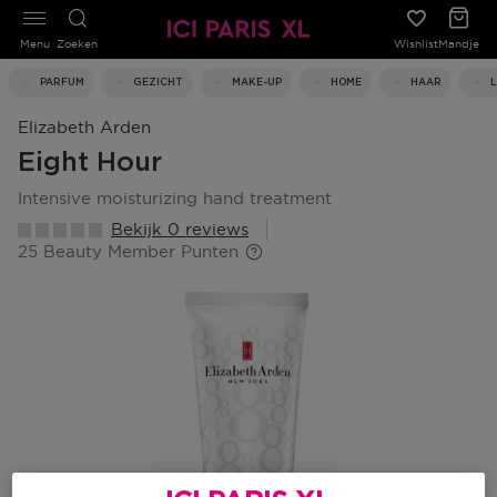
Menu
Zoeken
Wishlist
Mandje
PARFUM
GEZICHT
MAKE-UP
HOME
HAAR
Elizabeth Arden
Eight Hour
intensive moisturizing hand treatment
Bekijk 0 reviews
25 Beauty Member Punten