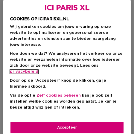
ICI PARIS XL
COOKIES OP ICIPARISXL.NL
Wij gebruiken cookies om jouw ervaring op onze
website te optimaliseren en gepersonaliseerde
advertenties en diensten aan te bieden naargelang
jouw interesse.
Hoe doen we dat? We analyseren het verkeer op onze
website en verzamelen informatie over hoe iedereen
zich door onze website beweegt. Lees ons
Kies je formaat
privacybeleid
50 ML
Op voorraad
Door op de “Accepteer” knop de klikken, ga je
hiermee akkoord.
50 ML
100 ML
Via de optie
Zelf cookies beheren
kan je ook zelf
Kortingsprijs
Kortingsprijs
€ 68,00
€ 100,00
instellen welke cookies worden geplaatst. Je kan je
Productprijs
Productprijs
€ 85,00
€ 125,00
keuze altijd wijzigen of intrekken.
Kortingsprijs
€ 68,00
Productprijs
€ 85,00
Accepteer
-20%