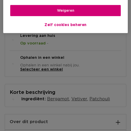
Weigeren
IN WINKELMANDJE
Zelf cookies beheren
Levering aan huis
-
Op voorraad
Ophalen in een winkel
Ophalen in een winkel nabij jou.
Selecteer een winkel
Korte beschrijving
Bergamot
Vetiver
Patchouli
Ingrediënt
Over dit product