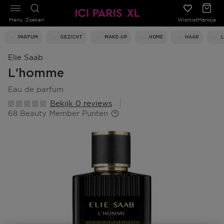
Menu
Zoeken
Wishlist
Mandje
PARFUM
GEZICHT
MAKE-UP
HOME
HAAR
Elie Saab
L'homme
eau de parfum
Bekijk 0 reviews
68 Beauty Member Punten